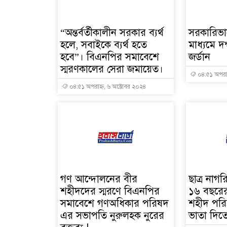
“অন্তর্বর্তীকালীন সরকার ব্যর্থ
সরকারিভা
হলে, সবাইকে ব্যর্থ হতে
মাধ্যমে দক
হবে”। বিএনপির সমাবেশে
জর্ডান
স্মরণকালের সেরা জমায়েত।
০৪:৫১ অপরাহ
০৪:৫১ অপরাহ্ন, ৬ অক্টোবর ২০২৪
গণ আন্দোলনের বীর
ছাত্র না
শহীদদের স্মরণে বিএনপির
১৬ বছরের
সমাবেশে গণঅধিকার পরিষদ
শহীদ পরিবা
এর সভাপতি নুরুলহক নুরের
ভাতা দিতে