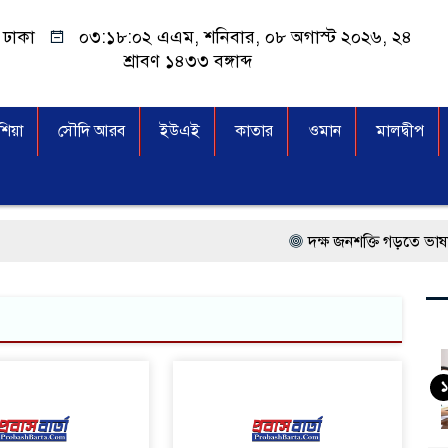
ঢাকা
০৩:১৮:০২ এএম
, শনিবার, ০৮ অগাস্ট ২০২৬, ২৪
শ্রাবণ ১৪৩৩ বঙ্গাব্দ
িয়া
সৌদি আরব
ইউএই
কাতার
ওমান
মালদ্বীপ
দক্ষ জনশক্তি গড়তে ভাষা প্রশিক্
প্রধানমন্ত্রী তারেক রহমান, স
মালয়েশিয়া বিমানবন্দরে ভুয়া
কুয়ালালামপুরে বিশেষ অভি
১
আগামী নির্বাচনে প্রবাসীদের