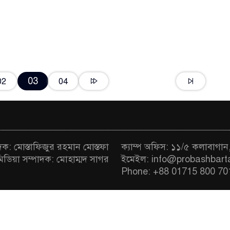
03
02
04
াদক: মোস্তাফিজুর রহমান মোস্তফা
ক্যাম্প অফিস: ১১/৫ কলাবাগান
মিডিয়া সম্পাদক: মোহাম্মদ সাগর
ইমেইল: info@probashbart
Phone: +88 01715 800 70
hts Reserved © Probash Barta | Developed BY
Online S