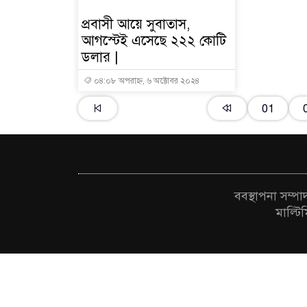
প্রবাসী আয়ে সুবাতাস,
আগস্টেই এসেছে ২২২ কোটি
ডলার |
০৪:০৮ অপরাহ্ন, ৬ অক্টোবর ২০২৪
01
ববস্থাপনা সম্প
মাল্টি
© All Rig