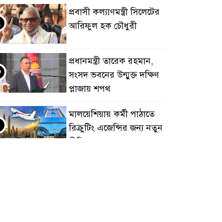
প্রবাসী কল্যাণমন্ত্রী সিলেটের
২
আরিফুল হক চৌধুরী
প্রধানমন্ত্রী তারেক রহমান,
৩
সংসদ ভবনের উন্মুক্ত দক্ষিণ
প্লাজায় শপথ
মালয়েশিয়ায় কর্মী পাঠাতে
৪
রিক্রুটিং এজেন্সির জন্য নতুন
নীতিমালা
মালয়েশিয়া বিমানবন্দরে
৫
ভুয়া ভিসায় আটকের
তালিকার শীর্ষে বাংলাদেশিরা
মালয়েশিয়ায় নথি