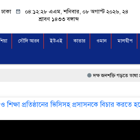
ঢাকা
০৪:১২:২৮ এএম
, শনিবার, ০৮ অগাস্ট ২০২৬, ২৪
শ্রাবণ ১৪৩৩ বঙ্গাব্দ
িয়া
সৌদি আরব
ইউএই
কাতার
ওমান
মালদ্বীপ
দক্ষ জনশক্তি গড়তে ভাষা প্রশিক্ষ
প্রধানমন্ত্রী তারেক রহমান, সং
মালয়েশিয়া বিমানবন্দরে ভুয়া
ও শিক্ষা প্রতিষ্ঠানের ভিসিসহ প্রসাসনকে বিচার করতে 
কুয়ালালামপুরে বিশেষ অভিয
আগামী নির্বাচনে প্রবাসীদের