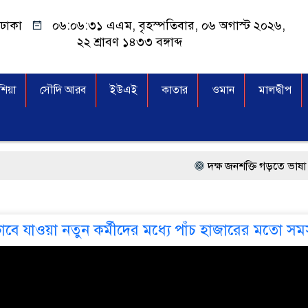
ঢাকা
০৬:০৬:৩১ এএম
, বৃহস্পতিবার, ০৬ অগাস্ট ২০২৬,
২২ শ্রাবণ ১৪৩৩ বঙ্গাব্দ
িয়া
সৌদি আরব
ইউএই
কাতার
ওমান
মালদ্বীপ
দক্ষ জনশক্তি গড়তে ভাষা প্রশিক্
প্রধানমন্ত্রী তারেক রহমান, স
মালয়েশিয়া বিমানবন্দরে ভুয়
ভাবে যাওয়া নতুন কর্মীদের মধ্যে পাঁচ হাজারের মতো সম
কুয়ালালামপুরে বিশেষ অভি
আগামী নির্বাচনে প্রবাসীদে