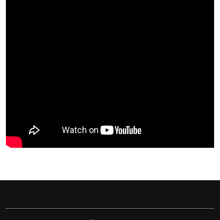
বাংলাদেশিরা
মালয়েশিয়ায় নথি জালিয়াতির অভিযোগে ৫ বাংলাদেশি গ
কুয়ালালামপুরে বিশেষ অভিযানে বাংলাদেশিসহ ৭৭০ অ
আটক
ফেব্রুয়ারিতে নির্বাচন হবে বলে মনে হচ্ছে না, মালয়েশিয়
ইসলাম
আগামী নির্বাচনে প্রবাসীদের ভোটাধিকার নিশ্চিতে কা
মালয়েশিয়ায় ড. মুহাম্মদ ইউনূসকে লাল গালিচা সংবর্ধন