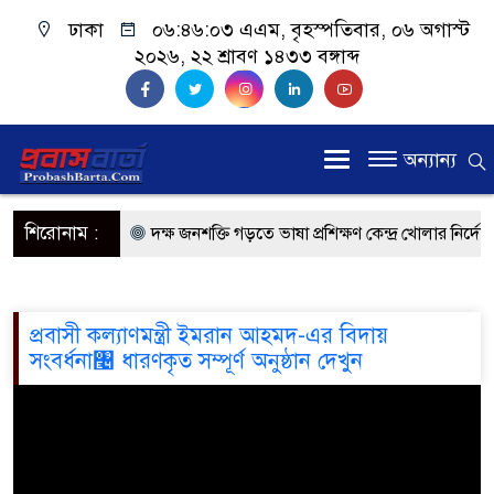
ঢাকা
০৬:৪৬:০৩ এএম
, বৃহস্পতিবার, ০৬ অগাস্ট
২০২৬, ২২ শ্রাবণ ১৪৩৩ বঙ্গাব্দ
অন্যান্য
শিরোনাম :
দক্ষ জনশক্তি গড়তে ভাষা প্রশিক্ষণ কেন্দ্র খোলার নির্দেশ
প্রধানমন্ত্রী
প্রবাসী কল্যাণমন্ত্রী সিলেটের আরিফুল হক চৌধুরী
প্রবাসী কল্যাণমন্ত্রী ইমরান আহমদ-এর বিদায়
সংব‍‍র্ধনা৤ ধারণকৃত সম্পূ‍‍র্ণ অনুষ্ঠান দেখুন
প্রধানমন্ত্রী তারেক রহমান, সংসদ ভবনের উন্মুক্ত দক্ষিণ
মালয়েশিয়ায় কর্মী পাঠাতে রিক্রুটিং এজেন্সির জন্য নতু
মালয়েশিয়া বিমানবন্দরে ভুয়া ভিসায় আটকের তালিকার শ