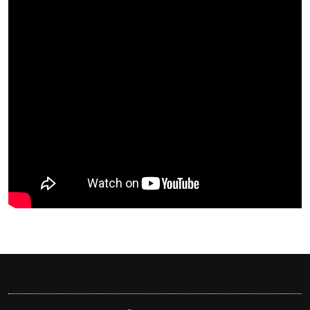
বাংলাদেশিরা
মালয়েশিয়ায় নথি জালিয়াতির 
কুয়ালালামপুরে বিশেষ অভিয
আটক
ফেব্রুয়ারিতে নির্বাচন হবে বল
ইসলাম
আগামী নির্বাচনে প্রবাসীদের
মালয়েশিয়ায় ড. মুহাম্মদ ইউনূ