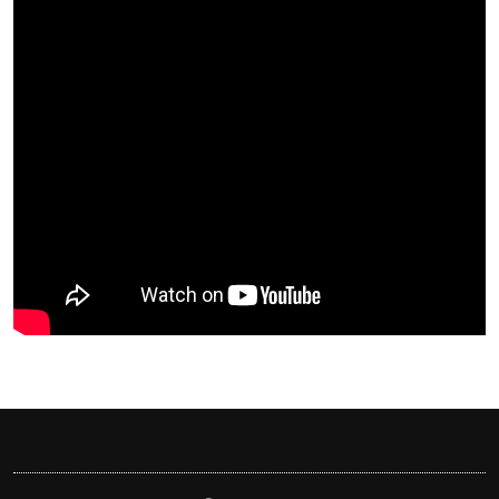
বাংলাদেশিরা
মালয়েশিয়ায় নথি জালিয়াতির অভিযো
কুয়ালালামপুরে বিশেষ অভিযানে ব
আটক
ফেব্রুয়ারিতে নির্বাচন হবে বলে মনে 
ইসলাম
আগামী নির্বাচনে প্রবাসীদের ভোটা
মালয়েশিয়ায় ড. মুহাম্মদ ইউনূসকে ল