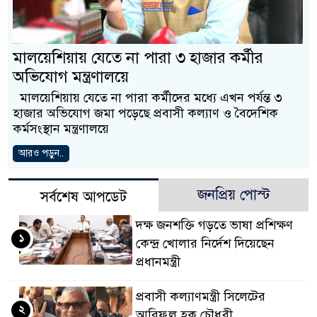
বাংলাদেশিরা
মালয়েশিয়ায় নথি জালিয়াতির অভিযোগ
মালয়েশিয়ায় যেতে না পারা ৩ হাজার কর্মীর
অভিযোগ মন্ত্রণালয়ে
কুয়ালালামপুরে বিশেষ অভিযানে বা
মালয়েশিয়ায় যেতে না পারা কর্মীদের মধ্যে এখন প‍‍র্যন্ত ৩
আটক
হাজার অভিযোগ জমা পড়েছে প্রবাসী কল্যাণ ও বৈদেশিক
ক‍‍র্মসংস্থান মন্ত্রণালয়ে
ফেব্রুয়ারিতে নির্বাচন হবে বলে মনে হ
আরও পড়ুন..
ইসলাম
আগামী নির্বাচনে প্রবাসীদের ভোটাধি
জনপ্রিয় পোস্ট
সর্বশেষ আপডেট
মালয়েশিয়ায় ড. মুহাম্মদ ইউনূসকে লা
দক্ষ জনশক্তি গড়তে ভাষা প্রশিক্ষণ
১
কেন্দ্র খোলার নির্দেশ দিয়েছেন
প্রধানমন্ত্রী
প্রবাসী কল্যাণমন্ত্রী সিলেটের
২
আরিফুল হক চৌধুরী