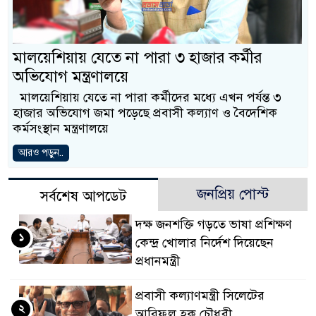
বাংলাদেশিরা
মালয়েশিয়ায় নথি জালিয়াতির অভিযো
মালয়েশিয়ায় যেতে না পারা ৩ হাজার কর্মীর
অভিযোগ মন্ত্রণালয়ে
কুয়ালালামপুরে বিশেষ অভিযানে ব
মালয়েশিয়ায় যেতে না পারা কর্মীদের মধ্যে এখন প‍‍র্যন্ত ৩
আটক
হাজার অভিযোগ জমা পড়েছে প্রবাসী কল্যাণ ও বৈদেশিক
ক‍‍র্মসংস্থান মন্ত্রণালয়ে
ফেব্রুয়ারিতে নির্বাচন হবে বলে মনে 
আরও পড়ুন..
ইসলাম
আগামী নির্বাচনে প্রবাসীদের ভোটা
জনপ্রিয় পোস্ট
সর্বশেষ আপডেট
মালয়েশিয়ায় ড. মুহাম্মদ ইউনূসকে ল
দক্ষ জনশক্তি গড়তে ভাষা প্রশিক্ষণ
১
কেন্দ্র খোলার নির্দেশ দিয়েছেন
প্রধানমন্ত্রী
প্রবাসী কল্যাণমন্ত্রী সিলেটের
২
আরিফুল হক চৌধুরী