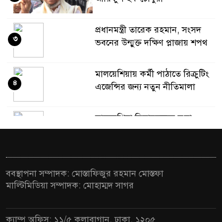
প্রধানমন্ত্রী তারেক রহমান, সংসদ
৩
ভবনের উন্মুক্ত দক্ষিণ প্লাজায় শপথ
মালয়েশিয়ায় কর্মী পাঠাতে রিক্রুটিং
৪
এজেন্সির জন্য নতুন নীতিমালা
মালয়েশিয়া বিমানবন্দরে ভুয়া
৫
ভিসায় আটকের তালিকার শীর্ষে
বাংলাদেশিরা
মালয়েশিয়ায় নথি জালিয়াতির
ববস্থাপনা সম্পাদক: মোস্তাফিজুর রহমান মোস্তফা
৬
অভিযোগে ৫ বাংলাদেশি গ্রেফতার
মাল্টিমিডিয়া সম্পাদক: মোহাম্মদ সাগর
কুয়ালালামপুরে বিশেষ অভিযানে
ক্যাম্প অফিস: ১১/৫ কলাবাগান, ঢাকা, ১২০৫
৭