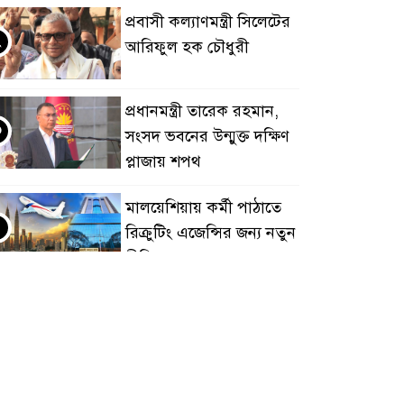
প্রবাসী কল্যাণমন্ত্রী সিলেটের
২
আরিফুল হক চৌধুরী
প্রধানমন্ত্রী তারেক রহমান,
৩
সংসদ ভবনের উন্মুক্ত দক্ষিণ
প্লাজায় শপথ
মালয়েশিয়ায় কর্মী পাঠাতে
৪
রিক্রুটিং এজেন্সির জন্য নতুন
নীতিমালা
মালয়েশিয়া বিমানবন্দরে
৫
ভুয়া ভিসায় আটকের
তালিকার শীর্ষে বাংলাদেশিরা
মালয়েশিয়ায় নথি