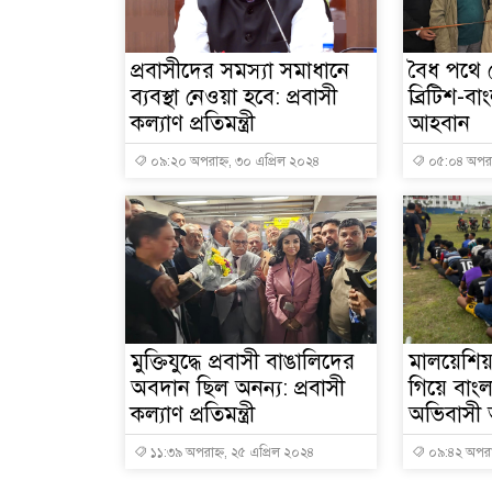
প্রবাসীদের সমস্যা সমাধানে
বৈধ পথে র
ব্যবস্থা নেওয়া হবে: প্রবাসী
ব্রিটিশ-বা
কল্যাণ প্রতিমন্ত্রী
আহবান
০৯:২০ অপরাহ্ন, ৩০ এপ্রিল ২০২৪
০৫:০৪ অপরাহ
মুক্তিযুদ্ধে প্রবাসী বাঙালিদের
মালয়েশিয়
অবদান ছিল অনন্য: প্রবাসী
গিয়ে বা
কল্যাণ প্রতিমন্ত্রী
অভিবাসী
১১:৩৯ অপরাহ্ন, ২৫ এপ্রিল ২০২৪
০৯:৪২ অপরাহ