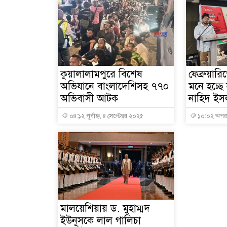
কুয়ালালামপুরে বিশেষ
ফেব্রুয়ারি
অভিযানে বাংলাদেশিসহ ৭৭০
মনে হচ্ছে
অভিবাসী আটক
নাহিদ ইস
০৪:১২ পূর্বাহ্ন, ৪ সেপ্টেম্বর ২০২৫
১০:০২ অপরাহ
মালয়েশিয়ায় ড. মুহাম্মদ
ইউনূসকে লাল গালিচা