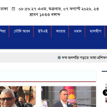
ঢাকা
০৮:৫৬:২৭ এএম
, শুক্রবার, ০৭ অগাস্ট ২০২৬, ২৩
শ্রাবণ ১৪৩৩ বঙ্গাব্দ
িয়া
সৌদি আরব
ইউএই
কাতার
ওমান
মালদ্বীপ
দক্ষ জনশক্তি গড়তে ভাষা প্রশিক্ষণ কেন্দ্র 
প্রধানমন্ত্রী তারেক রহমান, সংসদ ভবনের 
মালয়েশিয়া বিমানবন্দরে ভুয়া ভিসায় আট
কুয়ালালামপুরে বিশেষ অভিযানে বাং
১
আগামী নির্বাচনে প্রবাসীদের ভোটাধিকা