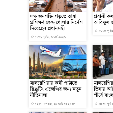
দক্ষ জনশক্তি গড়তে ভাষা
প্রবাসী কল্
প্রশিক্ষণ কেন্দ্র খোলার নির্দেশ
আরিফুল হ
দিয়েছেন প্রধানমন্ত্রী
০৮:৩১ পূর্বাহ
০১:১১ পূর্বাহ্ন, ৬ মার্চ ২০২৬
মালয়েশিয়ায় কর্মী পাঠাতে
মালয়েশিয়া
রিক্রুটিং এজেন্সির জন্য নতুন
ভিসায় আ
নীতিমালা
শীর্ষে বাং
০২:৫৪ অপরাহ্ন, ২৯ অক্টোবর ২০২৫
০৪:৩৬ পূর্বাহ