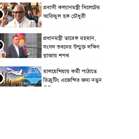
প্রবাসী কল্যাণমন্ত্রী সিলেটের
২
আরিফুল হক চৌধুরী
প্রধানমন্ত্রী তারেক রহমান,
৩
সংসদ ভবনের উন্মুক্ত দক্ষিণ
প্লাজায় শপথ
মালয়েশিয়ায় কর্মী পাঠাতে
৪
রিক্রুটিং এজেন্সির জন্য নতুন
নীতিমালা
মালয়েশিয়া বিমানবন্দরে
৫
ভুয়া ভিসায় আটকের
তালিকার শীর্ষে বাংলাদেশিরা
মালয়েশিয়ায় নথি