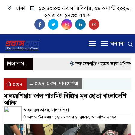
ঢাকা
১০:৪০:০৩ এএম
, রবিবার, ০৯ অগাস্ট ২০২৬,
২৫ শ্রাবণ ১৪৩৩ বঙ্গাব্দ
অন্যান্য
শিরোনাম :
দক্ষ জনশক্তি গড়তে ভাষা প্রশিক্ষণ কে
প্রধানমন্ত্রী
প্রচ্ছদ
প্রবাস
মালয়েশিয়া
,
,
প্রচ্ছদ
প্রবাসী কল্যাণমন্ত্রী সিলেটের আরিফ
মালয়েশিয়ায় জাল পারমিট বিক্রির মূল হোতা বাংলাদেশি
আটক
প্রধানমন্ত্রী তারেক রহমান, সংসদ ভবন
আহমাদুল কবির, মালয়েশিয়া:
মালয়েশিয়ায় কর্মী পাঠাতে রিক্রুটিং 
আপডেটের সময় : ১২:৪০ অপরাহ্ন, বুধবার, ৩০ এপ্রিল ২০২৫
মালয়েশিয়া বিমানবন্দরে ভুয়া ভিসায়