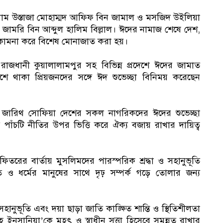
 ইমাম উস্তাজা মোহাম্মদ আফিফ বিন জামাল ও মসজিদ উইলিয়া
মদ জামরি বিন আব্দুল হালিম বিল্লাল। ঈদের নামাজ শেষে দেশ,
দ্ধি কামনা করে বিশেষ মোনাজাত করা হয়।
রাজধানী কুয়ালালামপুর সহ বিভিন্ন প্রদেশে ঈদের জামাত
ে থাকা প্রিয়জনদের সঙ্গে ঈদ শুভেচ্ছা বিনিময় করেছেন
নী জারিথ সোফিয়া দেশের সকল নাগরিকদের ঈদের শুভেচ্ছা
 পাঁচটি নীতির উপর ভিত্তি করে ঐক্য বজায় রাখার দায়িত্ব
 ফিতরের বার্তায় মুসলিমদের পারস্পরিক শ্রদ্ধা ও সহানুভূতি
 ও ধর্মের মানুষের সাথে দৃঢ় সম্পর্ক গড়ে তোলার জন্য
 সহানুভূতি এবং দয়া ছাড়া জাতি কাঙ্ক্ষিত শান্তি ও স্থিতিশীলতা
 ইনসানিয়া’কে মহৎ ও স্বাধীন সত্তা হিসেবে সমুন্নত রাখার