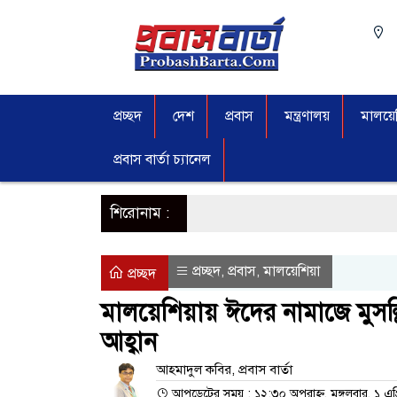
প্রচ্ছদ
দেশ
প্রবাস
মন্ত্রণালয়
মালয়েশ
প্রবাস বার্তা চ্যানেল
শিরোনাম :
প্রচ্ছদ
প্রবাস
মালয়েশিয়া
,
,
প্রচ্ছদ
মালয়েশিয়ায় ঈদের নামাজে মুসল্
আহ্বান
আহমাদুল কবির, প্রবাস বা‍র্তা
আপডেটের সময় : ১২:৩০ অপরাহ্ন, মঙ্গলবার, ১ এপ