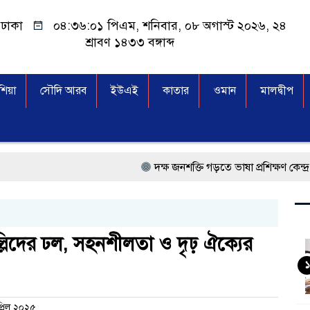
ঢাকা
০৪:৩৬:০২ পিএম
, শনিবার, ০৮ অগাস্ট ২০২৬, ২৪
শ্রাবণ ১৪৩৩ বঙ্গাব্দ
িয়া
সৌদি আরব
ইউএই
কাতার
ওমান
মালদ্বীপ
দক্ষ জনশক্তি গড়তে ভাষা প্রশিক্ষণ কেন্দ্র খোলার নির্দেশ
প্রধানমন্ত্রী তারেক রহমান, সংসদ ভবনের উন্মুক্ত দক্ষ
মালয়েশিয়া বিমানবন্দরে ভুয়া ভিসায় আটকের তালিকার
লিদের ঢল, সহনশীলতা ও দৃঢ় ঐক্যের
কুয়ালালামপুরে বিশেষ অভিযানে বাংলাদেশিসহ ৭৭
১
আগামী নির্বাচনে প্রবাসীদের ভোটাধিকার নিশ্চিতে 
্রিল ২০২৫