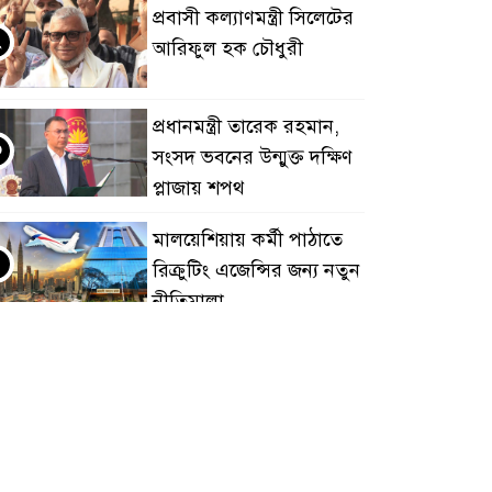
প্রবাসী কল্যাণমন্ত্রী সিলেটের
২
আরিফুল হক চৌধুরী
প্রধানমন্ত্রী তারেক রহমান,
৩
সংসদ ভবনের উন্মুক্ত দক্ষিণ
প্লাজায় শপথ
মালয়েশিয়ায় কর্মী পাঠাতে
৪
রিক্রুটিং এজেন্সির জন্য নতুন
নীতিমালা
মালয়েশিয়া বিমানবন্দরে
৫
ভুয়া ভিসায় আটকের
তালিকার শীর্ষে বাংলাদেশিরা
মালয়েশিয়ায় নথি
৬