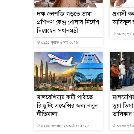
দক্ষ জনশক্তি গড়তে ভাষা
প্রবাসী কল
প্রশিক্ষণ কেন্দ্র খোলার নির্দেশ
আরিফুল হ
দিয়েছেন প্রধানমন্ত্রী
০৮:৩১ পূর্বাহ
০১:১১ পূর্বাহ্ন, ৬ মার্চ ২০২৬
মালয়েশিয়ায় কর্মী পাঠাতে
মালয়েশিয়
রিক্রুটিং এজেন্সির জন্য নতুন
ভুয়া ভি
নীতিমালা
তালিকার শ
০২:৫৪ অপরাহ্ন, ২৯ অক্টোবর ২০২৫
০৪:৩৬ পূর্বাহ