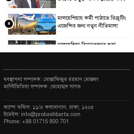
মালয়েশিয়ায় কর্মী পাঠাতে রিক্রুটিং
৪
এজেন্সির জন্য নতুন নীতিমালা
মালয়েশিয়া বিমানবন্দরে ভুয়া
৫
ভিসায় আটকের তালিকার শীর্ষে
বাংলাদেশিরা
মালয়েশিয়ায় নথি জালিয়াতির
ববস্থাপনা সম্পাদক: মোস্তাফিজুর রহমান মোস্তফা
৬
অভিযোগে ৫ বাংলাদেশি গ্রেফতার
মাল্টিমিডিয়া সম্পাদক: মোহাম্মদ সাগর
কুয়ালালামপুরে বিশেষ অভিযানে
৭
ক্যাম্প অফিস: ১১/৫ কলাবাগান, ঢাকা, ১২০৫
বাংলাদেশিসহ ৭৭০ অভিবাসী আটক
ইমেইল: info@probashbarta.com
Phone: +88 01715 800 701
ফেব্রুয়ারিতে নির্বাচন হবে বলে মনে
৮