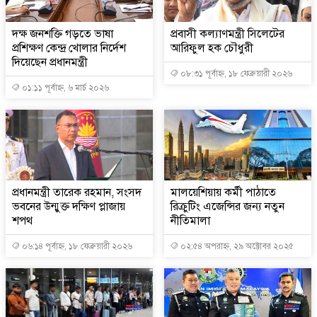
দক্ষ জনশক্তি গড়তে ভাষা
প্রবাসী কল্যাণমন্ত্রী সিলেটের
প্রশিক্ষণ কেন্দ্র খোলার নির্দেশ
আরিফুল হক চৌধুরী
দিয়েছেন প্রধানমন্ত্রী
০৮:৩১ পূর্বাহ্ন, ১৮ ফেব্রুয়ারী ২০২৬
০১:১১ পূর্বাহ্ন, ৬ মার্চ ২০২৬
প্রধানমন্ত্রী তারেক রহমান, সংসদ
মালয়েশিয়ায় কর্মী পাঠাতে
ভবনের উন্মুক্ত দক্ষিণ প্লাজায়
রিক্রুটিং এজেন্সির জন্য নতুন
শপথ
নীতিমালা
০৬:১৪ পূর্বাহ্ন, ১৮ ফেব্রুয়ারী ২০২৬
০২:৫৪ অপরাহ্ন, ২৯ অক্টোবর ২০২৫