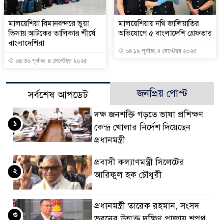
মালয়েশিয়া বিমানবন্দরে ভুয়া
মালয়েশিয়ায় নথি জালিয়াতির
ভিসায় আটকের তালিকার শীর্ষে
অভিযোগে ৫ বাংলাদেশি গ্রেফতার
বাংলাদেশিরা
০৪:১৯ পূর্বাহ্ন, ৪ সেপ্টেম্বর ২০২৫
০৪:৩৬ পূর্বাহ্ন, ৪ সেপ্টেম্বর ২০২৫
জনপ্রিয় পোস্ট
সর্বশেষ আপডেট
দক্ষ জনশক্তি গড়তে ভাষা প্রশিক্ষণ
১
কেন্দ্র খোলার নির্দেশ দিয়েছেন
প্রধানমন্ত্রী
প্রবাসী কল্যাণমন্ত্রী সিলেটের
২
আরিফুল হক চৌধুরী
প্রধানমন্ত্রী তারেক রহমান, সংসদ
৩
ভবনের উন্মুক্ত দক্ষিণ প্লাজায় শপথ