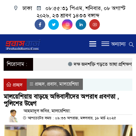
ঢাকা
০৮:৫৫:৩১ পিএম
, শনিবার, ০৮ অগাস্ট
২০২৬, ২৩ শ্রাবণ ১৪৩৩ বঙ্গাব্দ
অন্যান্য
শিরোনাম :
দক্ষ জনশক্তি গড়তে ভাষা প্রশিক্ষণ কেন্
প্রধানমন্ত্রী
প্রচ্ছদ
প্রবাস
মালয়েশিয়া
,
,
প্রচ্ছদ
প্রবাসী কল্যাণমন্ত্রী সিলেটের আরিফুল
মালয়েশিয়ায় বাড়ছে অভিবাসীদের অপরাধ প্রবণতা ,
পুলিশের উদ্বেগ
প্রধানমন্ত্রী তারেক রহমান, সংসদ ভবনের
আহমাদুল কবির, মালয়েশিয়া:
মালয়েশিয়ায় কর্মী পাঠাতে রিক্রুটিং এ
আপডেটের সময় : ০৯:৩৩ অপরাহ্ন, মঙ্গলবার, ১৮ মার্চ ২০২৫
মালয়েশিয়া বিমানবন্দরে ভুয়া ভিসায় 