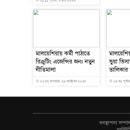
০১:১১ পূর্বাহ্ন, ৬ মার্চ ২০২৬
মালয়েশিয়ায় কর্মী পাঠাতে
মালয়েশিয়
রিক্রুটিং এজেন্সির জন্য নতুন
ভুয়া ভি
নীতিমালা
তালিকার শ
০২:৫৪ অপরাহ্ন, ২৯ অক্টোবর ২০২৫
০৪:৩৬ পূর্বাহ
ববস্থাপনা সম্প
মাল্টি