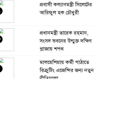
প্রবাসী কল্যাণমন্ত্রী সিলেটের
২
আরিফুল হক চৌধুরী
প্রধানমন্ত্রী তারেক রহমান,
৩
সংসদ ভবনের উন্মুক্ত দক্ষিণ
প্লাজায় শপথ
মালয়েশিয়ায় কর্মী পাঠাতে
৪
রিক্রুটিং এজেন্সির জন্য নতুন
নীতিমালা
মালয়েশিয়া বিমানবন্দরে
৫
ভুয়া ভিসায় আটকের
তালিকার শীর্ষে বাংলাদেশিরা
মালয়েশিয়ায় নথি
৬