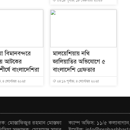
০৬:১৪ পূর্বাহ্ন, ১৮ ফেব্রুয়ারী ২০২৬
া বিমানবন্দরে
মালয়েশিয়ায় নথি
সায় আটকের
জালিয়াতির অভিযোগে ৫
ীর্ষে বাংলাদেশিরা
বাংলাদেশি গ্রেফতার
্ন, ৪ সেপ্টেম্বর ২০২৫
০৪:১৯ পূর্বাহ্ন, ৪ সেপ্টেম্বর ২০২৫
াদক: মোস্তাফিজুর রহমান মোস্তফা
ক্যাম্প অফিস: ১১/৫ কলাবাগান
মিডিয়া সম্পাদক: মোহাম্মদ সাগর
ইমেইল: info@probashbart