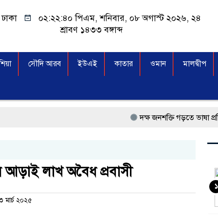
ঢাকা
০২:২২:৪১ পিএম
, শনিবার, ০৮ অগাস্ট ২০২৬, ২৪
শ্রাবণ ১৪৩৩ বঙ্গাব্দ
িয়া
সৌদি আরব
ইউএই
কাতার
ওমান
মালদ্বীপ
দক্ষ জনশক্তি গড়তে ভাষা প্রশিক্ষণ কেন্
প্রধানমন্ত্রী তারেক রহমান, সংসদ ভব
মালয়েশিয়া বিমানবন্দরে ভুয়া ভিসা
 আড়াই লাখ অবৈধ প্রবাসী
কুয়ালালামপুরে বিশেষ অভিযানে 
১
৩ মার্চ ২০২৫
আগামী নির্বাচনে প্রবাসীদের ভোটা