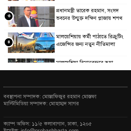
প্রধানমন্ত্রী তারেক রহমান, সংসদ
৩
ভবনের উন্মুক্ত দক্ষিণ প্লাজায় শপথ
মালয়েশিয়ায় কর্মী পাঠাতে রিক্রুটিং
৪
এজেন্সির জন্য নতুন নীতিমালা
মালয়েশিয়া বিমানবন্দরে ভুয়া
৫
ভিসায় আটকের তালিকার শীর্ষে
বাংলাদেশিরা
মালয়েশিয়ায় নথি জালিয়াতির
ববস্থাপনা সম্পাদক: মোস্তাফিজুর রহমান মোস্তফা
৬
অভিযোগে ৫ বাংলাদেশি গ্রেফতার
মাল্টিমিডিয়া সম্পাদক: মোহাম্মদ সাগর
কুয়ালালামপুরে বিশেষ অভিযানে
৭
ক্যাম্প অফিস: ১১/৫ কলাবাগান, ঢাকা, ১২০৫
বাংলাদেশিসহ ৭৭০ অভিবাসী আটক
ইমেইল: info@probashbarta.com