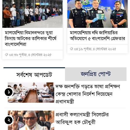
মালয়েশিয়া বিমানবন্দরে ভুয়া
মালয়েশিয়ায় নথি জালিয়াতির
ভিসায় আটকের তালিকার শীর্ষে
অভিযোগে ৫ বাংলাদেশি গ্রেফতার
বাংলাদেশিরা
০৪:১৯ পূর্বাহ্ন, ৪ সেপ্টেম্বর ২০২৫
০৪:৩৬ পূর্বাহ্ন, ৪ সেপ্টেম্বর ২০২৫
জনপ্রিয় পোস্ট
সর্বশেষ আপডেট
দক্ষ জনশক্তি গড়তে ভাষা প্রশিক্ষণ
১
কেন্দ্র খোলার নির্দেশ দিয়েছেন
প্রধানমন্ত্রী
প্রবাসী কল্যাণমন্ত্রী সিলেটের
২
আরিফুল হক চৌধুরী