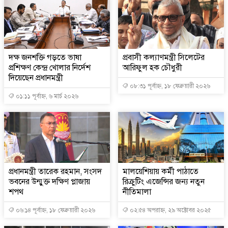
দক্ষ জনশক্তি গড়তে ভাষা
প্রবাসী কল্যাণমন্ত্রী সিলেটের
প্রশিক্ষণ কেন্দ্র খোলার নির্দেশ
আরিফুল হক চৌধুরী
দিয়েছেন প্রধানমন্ত্রী
০৮:৩১ পূর্বাহ্ন, ১৮ ফেব্রুয়ারী ২০২৬
০১:১১ পূর্বাহ্ন, ৬ মার্চ ২০২৬
প্রধানমন্ত্রী তারেক রহমান, সংসদ
মালয়েশিয়ায় কর্মী পাঠাতে
ভবনের উন্মুক্ত দক্ষিণ প্লাজায়
রিক্রুটিং এজেন্সির জন্য নতুন
শপথ
নীতিমালা
০৬:১৪ পূর্বাহ্ন, ১৮ ফেব্রুয়ারী ২০২৬
০২:৫৪ অপরাহ্ন, ২৯ অক্টোবর ২০২৫