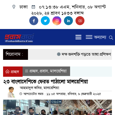
ঢাকা
০৭:১৩:৩৮ এএম
, শনিবার, ০৮ অগাস্ট
২০২৬, ২৪ শ্রাবণ ১৪৩৩ বঙ্গাব্দ
অন্যান্য
শিরোনাম :
দক্ষ জনশক্তি গড়তে ভাষা প্রশিক্ষণ কেন্
প্রধানমন্ত্রী
প্রচ্ছদ
প্রবাস
মালয়েশিয়া
,
,
প্রচ্ছদ
প্রবাসী কল্যাণমন্ত্রী সিলেটের আরিফুল
২৩ বাংলাদেশিকে ফেরত পাঠালো মালয়েশিয়া
প্রধানমন্ত্রী তারেক রহমান, সংসদ ভবনের
আহমাদুল কবির, মালয়েশিয়া:
আপডেটের সময় : ১১:০৫ অপরাহ্ন, রবিবার, ৯ ফেব্রুয়ারী ২০২৫
মালয়েশিয়ায় কর্মী পাঠাতে রিক্রুটিং এ
মালয়েশিয়া বিমানবন্দরে ভুয়া ভিসায় 