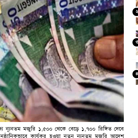
্যে ন্যূনতম মজুরি ১,৫০০ থেকে বেড়ে ১,৭০০ রিঙ্গিত দেবে
ুষ্ঠানিকভাবে কার্যকর হওয়া নতুন ন্যূনতম মজুরি আদেশ