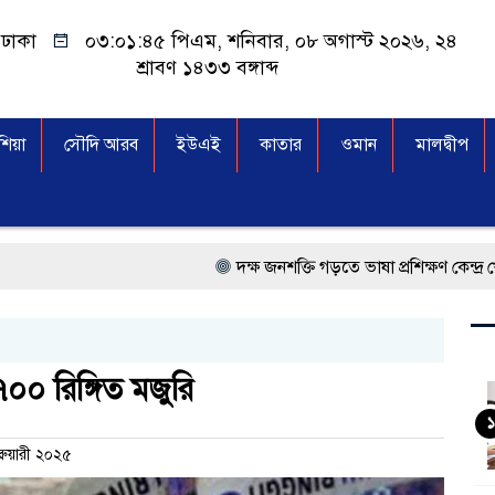
ঢাকা
০৩:০১:৪৬ পিএম
, শনিবার, ০৮ অগাস্ট ২০২৬, ২৪
শ্রাবণ ১৪৩৩ বঙ্গাব্দ
িয়া
সৌদি আরব
ইউএই
কাতার
ওমান
মালদ্বীপ
দক্ষ জনশক্তি গড়তে ভাষা প্রশিক্ষণ কেন্দ্র খোলার নির্দেশ দিয়
প্রধানমন্ত্রী তারেক রহমান, সংসদ ভবনের উন্মুক্ত দক্ষিণ প
মালয়েশিয়া বিমানবন্দরে ভুয়া ভিসায় আটকের তালিকার শী
০০ রিঙ্গিত মজুরি
কুয়ালালামপুরে বিশেষ অভিযানে বাংলাদেশিসহ ৭৭০ অ
১
্রুয়ারী ২০২৫
আগামী নির্বাচনে প্রবাসীদের ভোটাধিকার নিশ্চিতে কাজ 