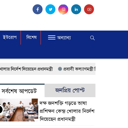
ইউরোপ
বিশেষ
অন্যান্য
েছেন প্রধানমন্ত্রী
প্রবাসী কল্যাণমন্ত্রী সিলেটের আরিফুল হক চৌধুরী
্লাজায় শপথ
মালয়েশিয়ায় কর্মী পাঠাতে রিক্রুটিং এজেন্সির জন্য নতুন নীতি
জনপ্রিয় পোস্ট
সর্বশেষ আপডেট
র্ষে বাংলাদেশিরা
মালয়েশিয়ায় নথি জালিয়াতির অভিযোগে ৫ বাংলাদেশি গ
দক্ষ জনশক্তি গড়তে ভাষা
ভিবাসী আটক
ফেব্রুয়ারিতে নির্বাচন হবে বলে মনে হচ্ছে না, মালয়েশিয়ায় 
প্রশিক্ষণ কেন্দ্র খোলার নির্দেশ
করছে সরকার
মালয়েশিয়ায় ড. মুহাম্মদ ইউনূসকে লাল গালিচা সংবর্ধনা
দিয়েছেন প্রধানমন্ত্রী