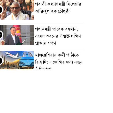
প্রবাসী কল্যাণমন্ত্রী সিলেটের
২
আরিফুল হক চৌধুরী
প্রধানমন্ত্রী তারেক রহমান,
৩
সংসদ ভবনের উন্মুক্ত দক্ষিণ
প্লাজায় শপথ
মালয়েশিয়ায় কর্মী পাঠাতে
৪
রিক্রুটিং এজেন্সির জন্য নতুন
নীতিমালা
মালয়েশিয়া বিমানবন্দরে
৫
ভুয়া ভিসায় আটকের
তালিকার শীর্ষে বাংলাদেশিরা
মালয়েশিয়ায় নথি
৬