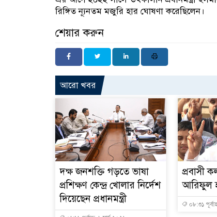
রিঙ্গিত ন্যূনতম মজুরি হার ঘোষণা করেছিলেন।
শেয়ার করুন
আরো খবর
দক্ষ জনশক্তি গড়তে ভাষা
প্রবাসী কল
প্রশিক্ষণ কেন্দ্র খোলার নির্দেশ
আরিফুল হ
দিয়েছেন প্রধানমন্ত্রী
০৮:৩১ পূর্বাহ