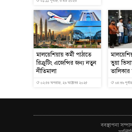
০১:১১ পূর্বাহ্ন, ৬ মার্চ ২০২৬
মালয়েশিয়ায় কর্মী পাঠাতে
মালয়েশিয়
রিক্রুটিং এজেন্সির জন্য নতুন
ভুয়া ভি
নীতিমালা
তালিকার শ
০২:৫৪ অপরাহ্ন, ২৯ অক্টোবর ২০২৫
০৪:৩৬ পূর্বাহ
ববস্থাপনা সম্প
মাল্টি