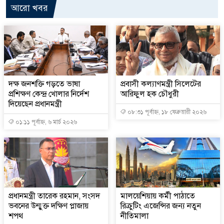
আরো খবর
দক্ষ জনশক্তি গড়তে ভাষা
প্রবাসী কল্যাণমন্ত্রী সিলেটের
প্রশিক্ষণ কেন্দ্র খোলার নির্দেশ
আরিফুল হক চৌধুরী
দিয়েছেন প্রধানমন্ত্রী
০৮:৩১ পূর্বাহ্ন, ১৮ ফেব্রুয়ারী ২০২৬
০১:১১ পূর্বাহ্ন, ৬ মার্চ ২০২৬
প্রধানমন্ত্রী তারেক রহমান, সংসদ
মালয়েশিয়ায় কর্মী পাঠাতে
ভবনের উন্মুক্ত দক্ষিণ প্লাজায়
রিক্রুটিং এজেন্সির জন্য নতুন
শপথ
নীতিমালা