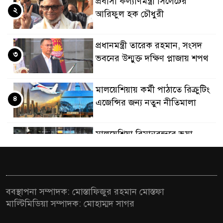
প্রবাসী কল্যাণমন্ত্রী সিলেটের
২
আরিফুল হক চৌধুরী
প্রধানমন্ত্রী তারেক রহমান, সংসদ
৩
ভবনের উন্মুক্ত দক্ষিণ প্লাজায় শপথ
মালয়েশিয়ায় কর্মী পাঠাতে রিক্রুটিং
৪
এজেন্সির জন্য নতুন নীতিমালা
মালয়েশিয়া বিমানবন্দরে ভুয়া
৫
ভিসায় আটকের তালিকার শীর্ষে
বাংলাদেশিরা
মালয়েশিয়ায় নথি জালিয়াতির
ববস্থাপনা সম্পাদক: মোস্তাফিজুর রহমান মোস্তফা
৬
অভিযোগে ৫ বাংলাদেশি গ্রেফতার
মাল্টিমিডিয়া সম্পাদক: মোহাম্মদ সাগর