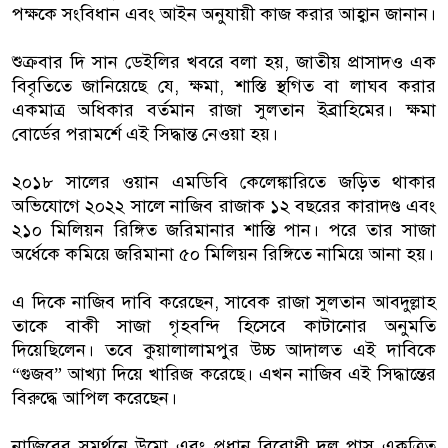
পক্ষকে সংবিধান এবং আইন অনুযায়ী কাজ করার আহ্বান জানান।
শুক্রবার দি সান ডেইলির খবরে বলা হয়, জাতীয় প্রাসাদও এক
বিবৃতিতে জানিয়েছে যে, ক্ষমা, শাস্তি স্থগিত বা লাঘব করার
একমাত্র অধিকার বর্তমান রাজা সুলতান ইব্রাহিমের। ক্ষমা
বোর্ডের পরামর্শে এই সিদ্ধান্ত নেওয়া হয়।
২০১৮ সালের ওয়ান এমডিবি কেলেঙ্কারিতে জড়িত থাকার
অভিযোগে ২০২২ সালে নাজিব রাজাক ১২ বছরের কারাদণ্ড এবং
২১০ মিলিয়ন রিঙ্গিত জরিমানার শাস্তি পান। পরে তার সাজা
অর্ধেকে কমিয়ে জরিমানা ৫০ মিলিয়ন রিঙ্গিতে নামিয়ে আনা হয়।
এ দিকে নাজিব দাবি করেছেন, সাবেক রাজা সুলতান আবদুল্লাহ
তাকে বাকী সাজা গৃহবন্দি হিসেবে কাটানোর অনুমতি
দিয়েছিলেন। তবে কুয়ালালামপুর উচ্চ আদালত এই দাবিকে
“গুজব” আখ্যা দিয়ে খারিজ করেছে। এখন নাজিব এই সিদ্ধান্তের
বিরুদ্ধে আপিল করেছেন।
নাজিবের সমর্থনে উম্নো এবং প্রধান বিরোধী দল পাস একত্রিত