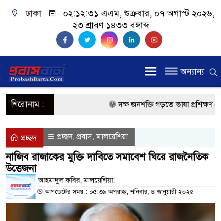
ঢাকা
০২:১২:৩১ এএম
, শুক্রবার, ০৭ অগাস্ট ২০২৬,
২৩ শ্রাবণ ১৪৩৩ বঙ্গাব্দ
অন্যান্য
শিরোনাম :
দক্ষ জনশক্তি গড়তে ভাষা প্রশিক্ষণ কেন্দ
প্রধানমন্ত্রী
প্রচ্ছদ
প্রবাস
মালয়েশিয়া
,
,
প্রচ্ছদ
প্রবাসী কল্যাণমন্ত্রী সিলেটের আরিফুল 
নাজিব রাজাকের মুক্তি দাবিতে সমাবেশ ঘিরে রাজনৈতিক
উত্তেজনা
প্রধানমন্ত্রী তারেক রহমান, সংসদ ভবনের 
আহমাদুল কবির, মালয়েশিয়া:
মালয়েশিয়ায় কর্মী পাঠাতে রিক্রুটিং এজ
আপডেটের সময় : ০৫:৩৯ অপরাহ্ন, শনিবার, ৪ জানুয়ারী ২০২৫
মালয়েশিয়া বিমানবন্দরে ভুয়া ভিসায় আ