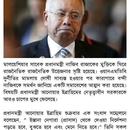
বাংলাদেশিরা
মালয়েশিয়ায় নথি জালিয়াতির অভিযোগে 
কুয়ালালামপুরে বিশেষ অভিযানে বাংল
আটক
ফেব্রুয়ারিতে নির্বাচন হবে বলে মনে হচ্
মালয়েশিয়ার সাবেক প্রধানমন্ত্রী নাজিব রাজাকের মুক্তিকে ঘিরে
ইসলাম
রাজনৈতিক রাজনৈতিক উত্তেজনার সৃষ্টি হয়েছে। ওয়ানএমডিবি
দুর্নীতির মামলায় দোষী সাব্যস্ত হওয়ার পর কারাগারে বন্দী
আগামী নির্বাচনে প্রবাসীদের ভোটাধিক
নাজিবকে সমর্থন জানিয়ে একটি সমাবেশের আহ্বান করা হয়েছে।
মালয়েশিয়ায় ড. মুহাম্মদ ইউনূসকে লাল
বিষয়টি প্রধানমন্ত্রী আনোয়ার ইব্রাহিমের নেতৃত্বাধীন সরকারকে
আরও চাপের মুখে ফেলেছে।
প্রধানমন্ত্রী আনোয়ার ইব্রাহিম শুক্রবার এক সংবাদ সম্মেলনে
বলেছেন, ” ইস্তানা নেগারা (প্রাসাদ) থেকে দেওয়া নির্দেশনা
পড়তে হবে, বুঝতে হবে এবং মেনে নিতে হবে।” তিনি সকল