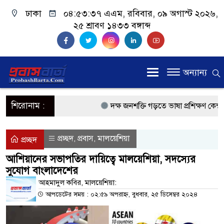
ঢাকা
০৪:৫৩:৩৮ এএম
, রবিবার, ০৯ অগাস্ট ২০২৬,
২৫ শ্রাবণ ১৪৩৩ বঙ্গাব্দ
অন্যান্য
শিরোনাম :
দক্ষ জনশক্তি গড়তে ভাষা প্রশিক্ষণ কেন্দ্র খ
প্রধানমন্ত্রী
প্রচ্ছদ
প্রবাস
মালয়েশিয়া
,
,
প্রচ্ছদ
প্রবাসী কল্যাণমন্ত্রী সিলেটের আরিফুল হক 
আশিয়ানের সভাপতির দায়িত্বে মালয়েশিয়া, সদস্যের
সুযোগ বাংলাদেশের
প্রধানমন্ত্রী তারেক রহমান, সংসদ ভবনের উন্
আহমাদুল কবির, মালয়েশিয়া:
মালয়েশিয়ায় কর্মী পাঠাতে রিক্রুটিং এজেন্
আপডেটের সময় : ০২:৫৯ অপরাহ্ন, বুধবার, ২৫ ডিসেম্বর ২০২৪
মালয়েশিয়া বিমানবন্দরে ভুয়া ভিসায় আটকে