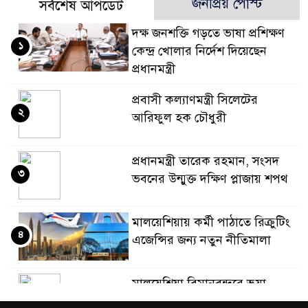
জনপ্রিয় পোস্ট
সর্বশেষ আপডেট
দক্ষ জনশক্তি গড়তে ভাষা প্রশিক্ষণ
১
কেন্দ্র খোলার নির্দেশ দিয়েছেন
প্রধানমন্ত্রী
প্রবাসী কল্যাণমন্ত্রী সিলেটের
২
আরিফুল হক চৌধুরী
প্রধানমন্ত্রী তারেক রহমান, সংসদ
৩
ভবনের উন্মুক্ত দক্ষিণ প্লাজায় শপথ
মালয়েশিয়ায় কর্মী পাঠাতে রিক্রুটিং
৪
এজেন্সির জন্য নতুন নীতিমালা
মালয়েশিয়া বিমানবন্দরে ভুয়া
৫
ভিসায় আটকের তালিকার শীর্ষে