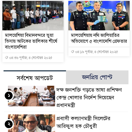
মালয়েশিয়া বিমানবন্দরে ভুয়া
মালয়েশিয়ায় নথি জালিয়াতির
ভিসায় আটকের তালিকার শীর্ষে
অভিযোগে ৫ বাংলাদেশি গ্রেফতার
বাংলাদেশিরা
০৪:১৯ পূর্বাহ্ন, ৪ সেপ্টেম্বর ২০২৫
০৪:৩৬ পূর্বাহ্ন, ৪ সেপ্টেম্বর ২০২৫
জনপ্রিয় পোস্ট
সর্বশেষ আপডেট
দক্ষ জনশক্তি গড়তে ভাষা প্রশিক্ষণ
১
কেন্দ্র খোলার নির্দেশ দিয়েছেন
প্রধানমন্ত্রী
প্রবাসী কল্যাণমন্ত্রী সিলেটের
২
আরিফুল হক চৌধুরী