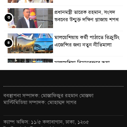
প্রধানমন্ত্রী তারেক রহমান, সংসদ
৩
ভবনের উন্মুক্ত দক্ষিণ প্লাজায় শপথ
মালয়েশিয়ায় কর্মী পাঠাতে রিক্রুটিং
৪
এজেন্সির জন্য নতুন নীতিমালা
মালয়েশিয়া বিমানবন্দরে ভুয়া
৫
ভিসায় আটকের তালিকার শীর্ষে
বাংলাদেশিরা
মালয়েশিয়ায় নথি জালিয়াতির
ববস্থাপনা সম্পাদক: মোস্তাফিজুর রহমান মোস্তফা
৬
অভিযোগে ৫ বাংলাদেশি গ্রেফতার
মাল্টিমিডিয়া সম্পাদক: মোহাম্মদ সাগর
কুয়ালালামপুরে বিশেষ অভিযানে
৭
ক্যাম্প অফিস: ১১/৫ কলাবাগান, ঢাকা, ১২০৫
বাংলাদেশিসহ ৭৭০ অভিবাসী আটক