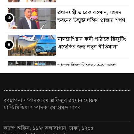
প্রধানমন্ত্রী তারেক রহমান, সংসদ
৩
ভবনের উন্মুক্ত দক্ষিণ প্লাজায় শপথ
মালয়েশিয়ায় কর্মী পাঠাতে রিক্রুটিং
৪
এজেন্সির জন্য নতুন নীতিমালা
মালয়েশিয়া বিমানবন্দরে ভুয়া
৫
ভিসায় আটকের তালিকার শীর্ষে
বাংলাদেশিরা
মালয়েশিয়ায় নথি জালিয়াতির
ববস্থাপনা সম্পাদক: মোস্তাফিজুর রহমান মোস্তফা
৬
অভিযোগে ৫ বাংলাদেশি গ্রেফতার
মাল্টিমিডিয়া সম্পাদক: মোহাম্মদ সাগর
কুয়ালালামপুরে বিশেষ অভিযানে
৭
ক্যাম্প অফিস: ১১/৫ কলাবাগান, ঢাকা, ১২০৫
বাংলাদেশিসহ ৭৭০ অভিবাসী আটক