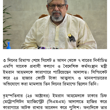
বাংলাদেশিরা
মালয়েশিয়ায় নথি জালিয়াতির অভিযোগে
কুয়ালালামপুরে বিশেষ অভিযানে বাং
আটক
ফেব্রুয়ারিতে নির্বাচন হবে বলে মনে হচ
ইসলাম
৩ দিনের রিমান্ড শেষে সিলেট ৪ আসন থেকে ৭ বারের নির্বাচিত
এমপি সাবেক প্রবাসী কল্যাণ ও বৈদেশিক কর্মসংস্থান মন্ত্রী
আগামী নির্বাচনে প্রবাসীদের ভোটাধি
ইমরান আহমদকে কারাগারে পাঠিয়েছেন আদালত। সিন্ডিকেট
মালয়েশিয়ায় ড. মুহাম্মদ ইউনূসকে লাল
করে ২৪ হাজার কোটি টাকা আত্মসাৎ ও মানবপাচারের
অভিযোগে করা মামলায় তিন দিনের রিমান্ডে ছিলেন তিনি।
বৃহস্পতিবার (২৪ অক্টোবর) ইমরান আহমেদকে ঢাকার চিফ
মেট্রোপলিটন ম্যাজিস্ট্রেট (সিএমএম) আদালতে হাজির করে
কারাগারে আটক রাখার আবেদন করে পুলিশ। অন্যদিকে তার