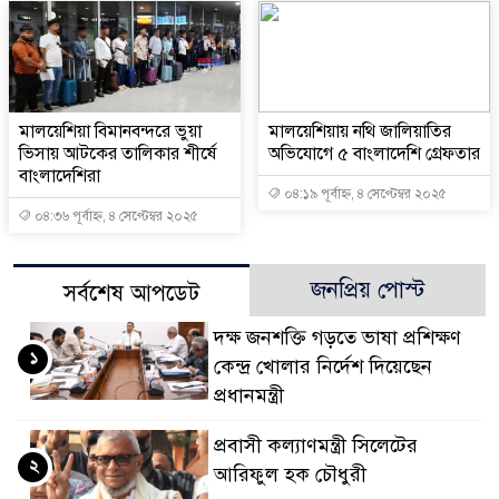
মালয়েশিয়া বিমানবন্দরে ভুয়া
মালয়েশিয়ায় নথি জালিয়াতির
ভিসায় আটকের তালিকার শীর্ষে
অভিযোগে ৫ বাংলাদেশি গ্রেফতার
বাংলাদেশিরা
০৪:১৯ পূর্বাহ্ন, ৪ সেপ্টেম্বর ২০২৫
০৪:৩৬ পূর্বাহ্ন, ৪ সেপ্টেম্বর ২০২৫
জনপ্রিয় পোস্ট
সর্বশেষ আপডেট
দক্ষ জনশক্তি গড়তে ভাষা প্রশিক্ষণ
১
কেন্দ্র খোলার নির্দেশ দিয়েছেন
প্রধানমন্ত্রী
প্রবাসী কল্যাণমন্ত্রী সিলেটের
২
আরিফুল হক চৌধুরী