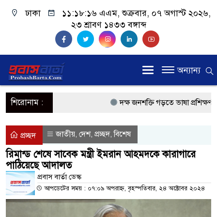
ঢাকা
১১:১৮:১৬ এএম
, শুক্রবার, ০৭ অগাস্ট ২০২৬,
২৩ শ্রাবণ ১৪৩৩ বঙ্গাব্দ
অন্যান্য
শিরোনাম :
দক্ষ জনশক্তি গড়তে ভাষা প্রশিক্ষণ কেন্
প্রধানমন্ত্রী
জাতীয়
দেশ
প্রচ্ছদ
বিশেষ
,
,
,
প্রচ্ছদ
প্রবাসী কল্যাণমন্ত্রী সিলেটের আরিফুল
রিমান্ড শেষে সাবেক মন্ত্রী ইমরান আহমদকে কারাগারে
পাঠিয়েছে আদালত
প্রধানমন্ত্রী তারেক রহমান, সংসদ ভবনের
প্রবাস বার্তা ডেস্ক
মালয়েশিয়ায় কর্মী পাঠাতে রিক্রুটিং এ
আপডেটের সময় : ০৭:০৯ অপরাহ্ন, বৃহস্পতিবার, ২৪ অক্টোবর ২০২৪
মালয়েশিয়া বিমানবন্দরে ভুয়া ভিসায় 