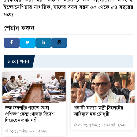
ইন্দোনেশিয়ার নাগরিক; যাদের বয়স বয়স ২৫ থেকে ৫৪ বছরের
মধ্যে।
শেয়ার করুন
আরো খবর
দক্ষ জনশক্তি গড়তে ভাষা
প্রবাসী কল্যাণমন্ত্রী সিলেটের
প্রশিক্ষণ কেন্দ্র খোলার নির্দেশ
আরিফুল হক চৌধুরী
দিয়েছেন প্রধানমন্ত্রী
০৮:৩১ পূর্বাহ্ন, ১৮ ফেব্রুয়ারী ২০২৬
০১:১১ পূর্বাহ্ন, ৬ মার্চ ২০২৬