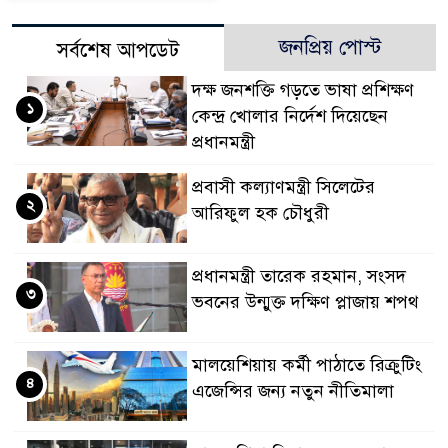
জনপ্রিয় পোস্ট
সর্বশেষ আপডেট
দক্ষ জনশক্তি গড়তে ভাষা প্রশিক্ষণ
১
কেন্দ্র খোলার নির্দেশ দিয়েছেন
প্রধানমন্ত্রী
প্রবাসী কল্যাণমন্ত্রী সিলেটের
২
আরিফুল হক চৌধুরী
প্রধানমন্ত্রী তারেক রহমান, সংসদ
৩
ভবনের উন্মুক্ত দক্ষিণ প্লাজায় শপথ
মালয়েশিয়ায় কর্মী পাঠাতে রিক্রুটিং
৪
এজেন্সির জন্য নতুন নীতিমালা