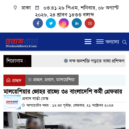
ঢাকা
০৩:৪১:২৬ পিএম
, শনিবার, ০৮ অগাস্ট
২০২৬, ২৪ শ্রাবণ ১৪৩৩ বঙ্গাব্দ
অন্যান্য
শিরোনাম :
দক্ষ জনশক্তি গড়তে ভাষা প্রশিক্ষণ কেন্দ
প্রধানমন্ত্রী
প্রচ্ছদ
প্রবাস
মালয়েশিয়া
,
,
প্রচ্ছদ
প্রবাসী কল্যাণমন্ত্রী সিলেটের আরিফুল
মালয়েশিয়ার জোহর রাজ্যে ৩৪ বাংলাদেশি কর্মী গ্রেফতার
প্রধানমন্ত্রী তারেক রহমান, সংসদ ভবনের
প্রবাস বার্তা ডেস্ক
আপডেটের সময় : ১২:৪৫ পূর্বাহ্ন, সোমবার, ২১ অক্টোবর ২০২৪
মালয়েশিয়ায় কর্মী পাঠাতে রিক্রুটিং এজ
মালয়েশিয়া বিমানবন্দরে ভুয়া ভিসায় 