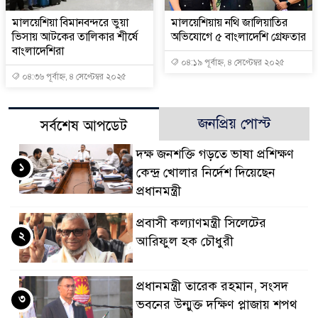
মালয়েশিয়া বিমানবন্দরে ভুয়া
মালয়েশিয়ায় নথি জালিয়াতির
ভিসায় আটকের তালিকার শীর্ষে
অভিযোগে ৫ বাংলাদেশি গ্রেফতার
বাংলাদেশিরা
০৪:১৯ পূর্বাহ্ন, ৪ সেপ্টেম্বর ২০২৫
০৪:৩৬ পূর্বাহ্ন, ৪ সেপ্টেম্বর ২০২৫
জনপ্রিয় পোস্ট
সর্বশেষ আপডেট
দক্ষ জনশক্তি গড়তে ভাষা প্রশিক্ষণ
১
কেন্দ্র খোলার নির্দেশ দিয়েছেন
প্রধানমন্ত্রী
প্রবাসী কল্যাণমন্ত্রী সিলেটের
২
আরিফুল হক চৌধুরী
প্রধানমন্ত্রী তারেক রহমান, সংসদ
৩
ভবনের উন্মুক্ত দক্ষিণ প্লাজায় শপথ