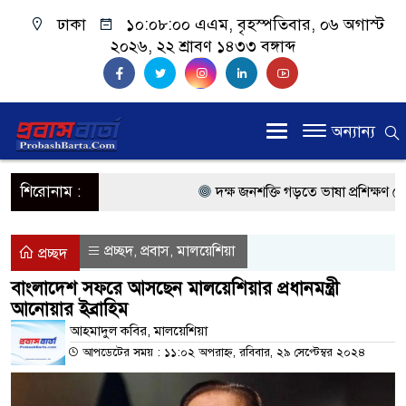
ঢাকা
১০:০৮:০০ এএম
, বৃহস্পতিবার, ০৬ অগাস্ট
২০২৬, ২২ শ্রাবণ ১৪৩৩ বঙ্গাব্দ
অন্যান্য
শিরোনাম :
দক্ষ জনশক্তি গড়তে ভাষা প্রশিক্ষণ কেন্দ
প্রধানমন্ত্রী
প্রচ্ছদ
প্রবাস
মালয়েশিয়া
,
,
প্রচ্ছদ
প্রবাসী কল্যাণমন্ত্রী সিলেটের আরিফুল 
বাংলাদেশ সফরে আসছেন মালয়েশিয়ার প্রধানমন্ত্রী
আনোয়ার ইব্রাহিম
প্রধানমন্ত্রী তারেক রহমান, সংসদ ভবনের 
আহমাদুল কবির, মালয়েশিয়া
মালয়েশিয়ায় কর্মী পাঠাতে রিক্রুটিং এজ
আপডেটের সময় : ১১:০২ অপরাহ্ন, রবিবার, ২৯ সেপ্টেম্বর ২০২৪
মালয়েশিয়া বিমানবন্দরে ভুয়া ভিসায় আ