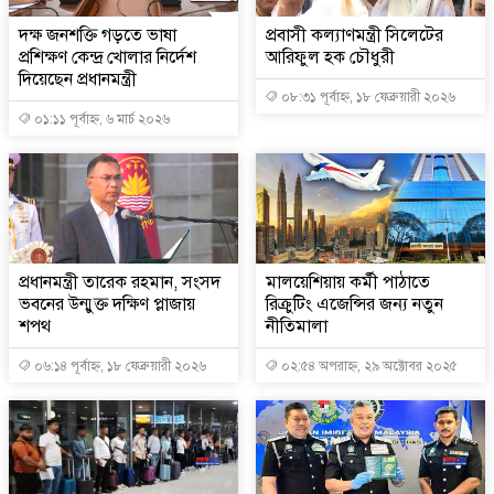
দক্ষ জনশক্তি গড়তে ভাষা
প্রবাসী কল্যাণমন্ত্রী সিলেটের
প্রশিক্ষণ কেন্দ্র খোলার নির্দেশ
আরিফুল হক চৌধুরী
দিয়েছেন প্রধানমন্ত্রী
০৮:৩১ পূর্বাহ্ন, ১৮ ফেব্রুয়ারী ২০২৬
০১:১১ পূর্বাহ্ন, ৬ মার্চ ২০২৬
প্রধানমন্ত্রী তারেক রহমান, সংসদ
মালয়েশিয়ায় কর্মী পাঠাতে
ভবনের উন্মুক্ত দক্ষিণ প্লাজায়
রিক্রুটিং এজেন্সির জন্য নতুন
শপথ
নীতিমালা
০৬:১৪ পূর্বাহ্ন, ১৮ ফেব্রুয়ারী ২০২৬
০২:৫৪ অপরাহ্ন, ২৯ অক্টোবর ২০২৫