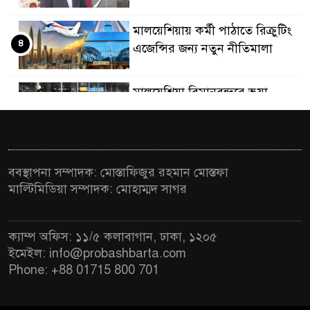
মালয়েশিয়ায় কর্মী পাঠাতে রিক্রুটিং
৪
এজেন্সির জন্য নতুন নীতিমালা
মালয়েশিয়া বিমানবন্দরে ভুয়া
৫
ভিসায় আটকের তালিকার শীর্ষে
বাংলাদেশিরা
মালয়েশিয়ায় নথি জালিয়াতির
ববস্থাপনা সম্পাদক: মোস্তাফিজুর রহমান মোস্তফা
৬
অভিযোগে ৫ বাংলাদেশি গ্রেফতার
মাল্টিমিডিয়া সম্পাদক: মোহাম্মদ সাগর
কুয়ালালামপুরে বিশেষ অভিযানে
৭
ক্যাম্প অফিস: ১১/৫ কলাবাগান, ঢাকা, ১২০৫
বাংলাদেশিসহ ৭৭০ অভিবাসী আটক
ইমেইল: info@probashbarta.com
Phone: +88 01715 800 701
ফেব্রুয়ারিতে নির্বাচন হবে বলে মনে
৮
হচ্ছে না, মালয়েশিয়ায় নাহিদ