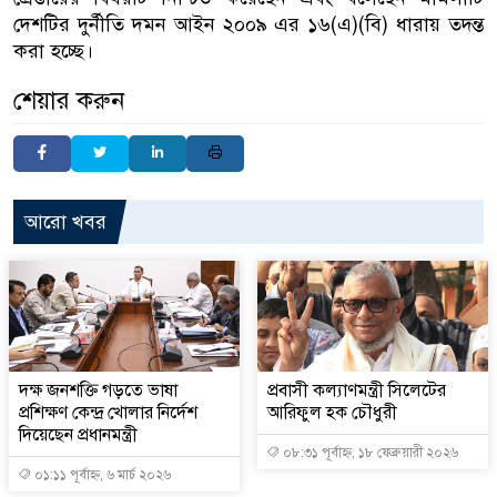
দেশটির দুর্নীতি দমন আইন ২০০৯ এর ১৬(এ)(বি) ধারায় তদন্ত
করা হচ্ছে।
শেয়ার করুন
আরো খবর
দক্ষ জনশক্তি গড়তে ভাষা
প্রবাসী কল্যাণমন্ত্রী সিলেটের
প্রশিক্ষণ কেন্দ্র খোলার নির্দেশ
আরিফুল হক চৌধুরী
দিয়েছেন প্রধানমন্ত্রী
০৮:৩১ পূর্বাহ্ন, ১৮ ফেব্রুয়ারী ২০২৬
০১:১১ পূর্বাহ্ন, ৬ মার্চ ২০২৬