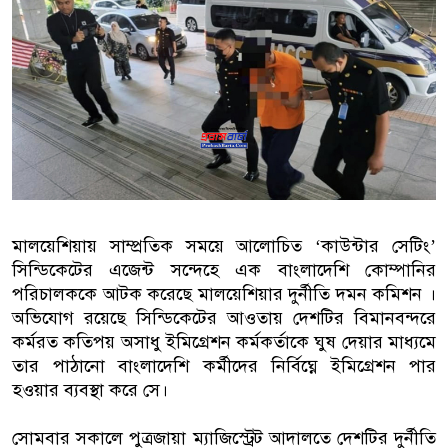
বাংলাদেশিরা
মালয়েশিয়ায় নথি জালিয়াতির অভিযোগে
কুয়ালালামপুরে বিশেষ অভিযানে বাং
আটক
ফেব্রুয়ারিতে নির্বাচন হবে বলে মনে হচ
ইসলাম
মালয়েশিয়ায় সাম্প্রতিক সময়ে আলোচিত ‘কাউন্টার সেটিং’
সিন্ডিকেটের এজেন্ট সন্দেহে এক বাংলাদেশি কোম্পানির
আগামী নির্বাচনে প্রবাসীদের ভোটাধি
পরিচালককে আটক করেছে মালয়েশিয়ার দুর্নীতি দমন কমিশন ।
মালয়েশিয়ায় ড. মুহাম্মদ ইউনূসকে লা
অভিযোগ রয়েছে সিন্ডিকেটের আওতায় দেশটির বিমানবন্দরে
কর্মরত কতিপয় অসাধু ইমিগ্রেশন কর্মকর্তাকে ঘুষ দেয়ার মাধ্যমে
তার পাঠানো বাংলাদেশি কর্মীদের নির্বিঘ্নে ইমিগ্রেশন পার
হওয়ার ব্যবস্থা করে সে।
সোমবার সকালে পুত্রজায়া ম্যাজিস্ট্রেট আদালতে দেশটির দুর্নীতি