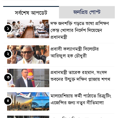
জনপ্রিয় পোস্ট
সর্বশেষ আপডেট
দক্ষ জনশক্তি গড়তে ভাষা প্রশিক্ষণ
১
কেন্দ্র খোলার নির্দেশ দিয়েছেন
প্রধানমন্ত্রী
প্রবাসী কল্যাণমন্ত্রী সিলেটের
২
আরিফুল হক চৌধুরী
প্রধানমন্ত্রী তারেক রহমান, সংসদ
৩
ভবনের উন্মুক্ত দক্ষিণ প্লাজায় শপথ
মালয়েশিয়ায় কর্মী পাঠাতে রিক্রুটিং
৪
এজেন্সির জন্য নতুন নীতিমালা