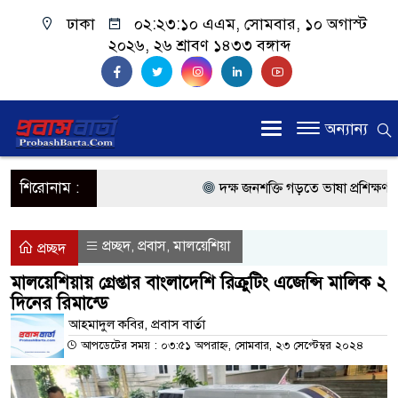
ঢাকা
০২:২৩:১০ এএম
, সোমবার, ১০ অগাস্ট
২০২৬, ২৬ শ্রাবণ ১৪৩৩ বঙ্গাব্দ
অন্যান্য
শিরোনাম :
দক্ষ জনশক্তি গড়তে ভাষা প্রশিক্ষণ কেন্
প্রধানমন্ত্রী
প্রচ্ছদ
প্রবাস
মালয়েশিয়া
,
,
প্রচ্ছদ
প্রবাসী কল্যাণমন্ত্রী সিলেটের আরিফু
মালয়েশিয়ায় গ্রেপ্তার বাংলাদেশি রিক্রুটিং এজেন্সি মালিক ২
দিনের রিমান্ডে
প্রধানমন্ত্রী তারেক রহমান, সংসদ ভবনের
আহমাদুল কবির, প্রবাস বা‍র্তা
মালয়েশিয়ায় কর্মী পাঠাতে রিক্রুটিং এ
আপডেটের সময় : ০৩:৫১ অপরাহ্ন, সোমবার, ২৩ সেপ্টেম্বর ২০২৪
মালয়েশিয়া বিমানবন্দরে ভুয়া ভিসায় 