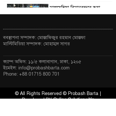
মালয়েশিয়া বিমানবন্দরে ভুয়া
৫
ভিসায় আটকের তালিকার শীর্ষে
বাংলাদেশিরা
মালয়েশিয়ায় নথি জালিয়াতির
ববস্থাপনা সম্পাদক: মোস্তাফিজুর রহমান মোস্তফা
৬
অভিযোগে ৫ বাংলাদেশি গ্রেফতার
মাল্টিমিডিয়া সম্পাদক: মোহাম্মদ সাগর
কুয়ালালামপুরে বিশেষ অভিযানে
৭
ক্যাম্প অফিস: ১১/৫ কলাবাগান, ঢাকা, ১২০৫
বাংলাদেশিসহ ৭৭০ অভিবাসী আটক
ইমেইল: info@probashbarta.com
Phone: +88 01715 800 701
ফেব্রুয়ারিতে নির্বাচন হবে বলে মনে
৮
হচ্ছে না, মালয়েশিয়ায় নাহিদ
ইসলাম
© All Rights Reserved © Probash Barta |
Developed BY
Online Solution xYz
আগামী নির্বাচনে প্রবাসীদের
৯
ভোটাধিকার নিশ্চিতে কাজ করছে