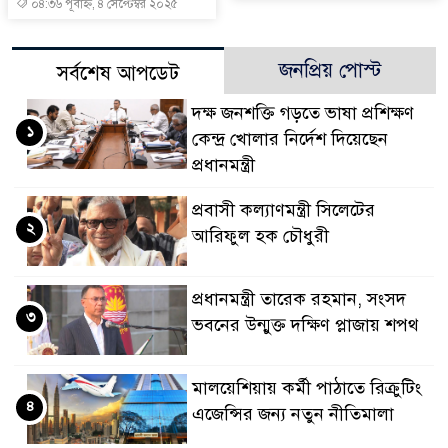
০৪:৩৬ পূর্বাহ্ন, ৪ সেপ্টেম্বর ২০২৫
জনপ্রিয় পোস্ট
সর্বশেষ আপডেট
দক্ষ জনশক্তি গড়তে ভাষা প্রশিক্ষণ
১
কেন্দ্র খোলার নির্দেশ দিয়েছেন
প্রধানমন্ত্রী
প্রবাসী কল্যাণমন্ত্রী সিলেটের
২
আরিফুল হক চৌধুরী
প্রধানমন্ত্রী তারেক রহমান, সংসদ
৩
ভবনের উন্মুক্ত দক্ষিণ প্লাজায় শপথ
মালয়েশিয়ায় কর্মী পাঠাতে রিক্রুটিং
৪
এজেন্সির জন্য নতুন নীতিমালা