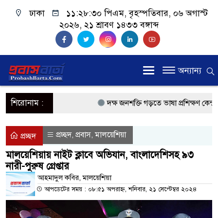
ঢাকা
১১:২৮:৩১ পিএম
, বৃহস্পতিবার, ০৬ অগাস্ট
২০২৬, ২১ শ্রাবণ ১৪৩৩ বঙ্গাব্দ
অন্যান্য
শিরোনাম :
দক্ষ জনশক্তি গড়তে ভাষা প্রশিক্ষণ কেন্দ্র 
প্রধানমন্ত্রী
প্রচ্ছদ
প্রবাস
মালয়েশিয়া
,
,
প্রচ্ছদ
প্রবাসী কল্যাণমন্ত্রী সিলেটের আরিফুল হক 
মালয়েশিয়ায় নাইট ক্লাবে অভিযান, বাংলাদেশিসহ ৯৩
নারী-পুরুষ গ্রেপ্তার
প্রধানমন্ত্রী তারেক রহমান, সংসদ ভবনের উন্
আহমাদুল কবির, মালয়েশিয়া
মালয়েশিয়ায় কর্মী পাঠাতে রিক্রুটিং এজেন্
আপডেটের সময় : ০৮:৫১ অপরাহ্ন, শনিবার, ২১ সেপ্টেম্বর ২০২৪
মালয়েশিয়া বিমানবন্দরে ভুয়া ভিসায় আটকে