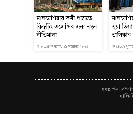
মালয়েশিয়ায় কর্মী পাঠাতে
মালয়েশিয়
রিক্রুটিং এজেন্সির জন্য নতুন
ভুয়া ভি
নীতিমালা
তালিকার শ
০২:৫৪ অপরাহ্ন, ২৯ অক্টোবর ২০২৫
০৪:৩৬ পূর্বাহ
ববস্থাপনা সম্প
মাল্টি
© All Rig