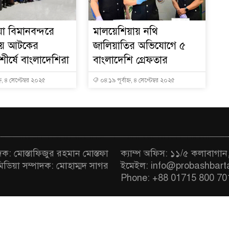
া বিমানবন্দরে
মালয়েশিয়ায় নথি
সায় আটকের
জালিয়াতির অভিযোগে ৫
ীর্ষে বাংলাদেশিরা
বাংলাদেশি গ্রেফতার
্ন, ৪ সেপ্টেম্বর ২০২৫
০৪:১৯ পূর্বাহ্ন, ৪ সেপ্টেম্বর ২০২৫
াদক: মোস্তাফিজুর রহমান মোস্তফা
ক্যাম্প অফিস: ১১/৫ কলাবাগান
মিডিয়া সম্পাদক: মোহাম্মদ সাগর
ইমেইল: info@probashbart
Phone: +88 01715 800 70
hts Reserved © Probash Barta | Developed BY
Online S