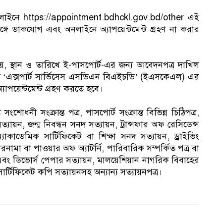
য অনলাইনে https://appointment.bdhckl.gov.bd/other এই
ঙ্গে ডাকযোগ এবং অনলাইনে অ্যাপয়েন্টমেন্ট গ্রহণ না করার
সময়, স্থান ও তারিখে ই-পাসপোর্ট-এর জন্য আবেদনপত্র দাখিল
য ‘এক্সপার্ট সার্ভিসেস এসডিএন বিএইচডি’ (ইএসকেএল) এর
পয়েন্টমেন্ট গ্রহণ করতে হবে।
ংশোধনী সংক্রান্ত পত্র, পাসপোর্ট সংক্রান্ত বিভিন্ন চিঠিপত্র,
ায়ন, জন্ম নিবন্ধন সনদ সত্যায়ন, ট্রান্সফার অফ রেসিডেন্স
অ্যাকাডেমিক সার্টিফিকেট বা শিক্ষা সনদ সত্যায়ন, ড্রাইভিং
ারনামা বা পাওয়ার অফ অ্যাটর্নি, পারিবারিক সম্পর্কিত পত্র বা
 ডিভোর্স পেপার সত্যায়ন, মালয়েশিয়ান নাগরিক বিবাহের
 সার্টিফিকেট কপি সত্যায়নসহ অন্যান্য সত্যায়নপত্র।