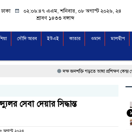
ঢাকা
০২:০৬:৪৮ এএম
, শনিবার, ০৮ অগাস্ট ২০২৬, ২৪
শ্রাবণ ১৪৩৩ বঙ্গাব্দ
িয়া
সৌদি আরব
ইউএই
কাতার
ওমান
মালদ্বীপ
দক্ষ জনশক্তি গড়তে ভাষা প্রশিক্ষণ কেন্দ্র খোলার নির্দেশ 
প্রধানমন্ত্রী তারেক রহমান, সংসদ ভবনের উন্মুক্ত দক্ষি
মালয়েশিয়া বিমানবন্দরে ভুয়া ভিসায় আটকের তালিকার 
্যুলর সেবা দেয়ার সিদ্ধান্ত
কুয়ালালামপুরে বিশেষ অভিযানে বাংলাদেশিসহ ৭৭
১
আগামী নির্বাচনে প্রবাসীদের ভোটাধিকার নিশ্চিতে ক
১৫ অগাস্ট ২০২৪