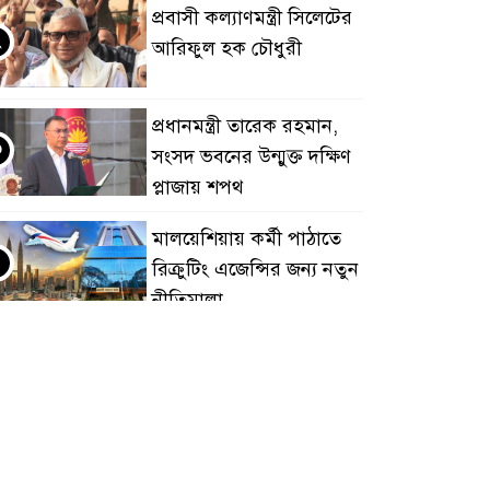
প্রবাসী কল্যাণমন্ত্রী সিলেটের
২
আরিফুল হক চৌধুরী
প্রধানমন্ত্রী তারেক রহমান,
৩
সংসদ ভবনের উন্মুক্ত দক্ষিণ
প্লাজায় শপথ
মালয়েশিয়ায় কর্মী পাঠাতে
৪
রিক্রুটিং এজেন্সির জন্য নতুন
নীতিমালা
মালয়েশিয়া বিমানবন্দরে
৫
ভুয়া ভিসায় আটকের
তালিকার শীর্ষে বাংলাদেশিরা
মালয়েশিয়ায় নথি
৬