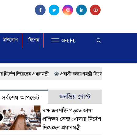
ইউরোপ
বিশেষ
অন্যান্য
ছেন প্রধানমন্ত্রী
প্রবাসী কল্যাণমন্ত্রী সিলেটের আরিফুল হক চৌধুরী
লাজায় শপথ
মালয়েশিয়ায় কর্মী পাঠাতে রিক্রুটিং এজেন্সির জন্য নতুন নীতিম
জনপ্রিয় পোস্ট
সর্বশেষ আপডেট
্ষে বাংলাদেশিরা
মালয়েশিয়ায় নথি জালিয়াতির অভিযোগে ৫ বাংলাদেশি গ্
দক্ষ জনশক্তি গড়তে ভাষা
িবাসী আটক
ফেব্রুয়ারিতে নির্বাচন হবে বলে মনে হচ্ছে না, মালয়েশিয়ায় ন
প্রশিক্ষণ কেন্দ্র খোলার নির্দেশ
করছে সরকার
মালয়েশিয়ায় ড. মুহাম্মদ ইউনূসকে লাল গালিচা সংবর্ধনা
দিয়েছেন প্রধানমন্ত্রী