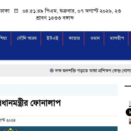
ঢাকা
০৪:৫১:৫০ পিএম
, শুক্রবার, ০৭ অগাস্ট ২০২৬, ২৩
শ্রাবণ ১৪৩৩ বঙ্গাব্দ
িয়া
সৌদি আরব
ইউএই
কাতার
ওমান
মালদ্বীপ
দক্ষ জনশক্তি গড়তে ভাষা প্রশিক্ষণ কেন্দ্র খোলার নির্দেশ দিয়ে
প্রধানমন্ত্রী তারেক রহমান, সংসদ ভবনের উন্মুক্ত দক্ষিণ প্
মালয়েশিয়া বিমানবন্দরে ভুয়া ভিসায় আটকের তালিকার শীর
রধানমন্ত্রীর ফোনালাপ
কুয়ালালামপুরে বিশেষ অভিযানে বাংলাদেশিসহ ৭৭০ অভ
১
াস্ট ২০২৪
আগামী নির্বাচনে প্রবাসীদের ভোটাধিকার নিশ্চিতে কাজ 