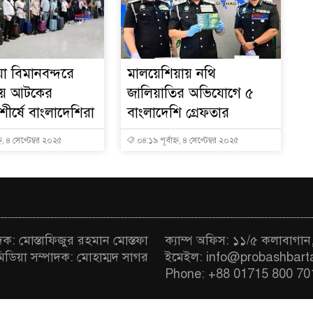
া বিমানবন্দরে
মালয়েশিয়ায় নথি
সায় আটকের
জালিয়াতির অভিযোগে ৫
ীর্ষে বাংলাদেশিরা
বাংলাদেশি গ্রেফতার
্ন, ৪ সেপ্টেম্বর ২০২৫
০৪:১৯ পূর্বাহ্ন, ৪ সেপ্টেম্বর ২০২৫
াদক: মোস্তাফিজুর রহমান মোস্তফা
ক্যাম্প অফিস: ১১/৫ কলাবাগান
মিডিয়া সম্পাদক: মোহাম্মদ সাগর
ইমেইল: info@probashbart
Phone: +88 01715 800 70