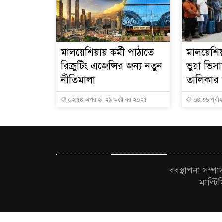
মালয়েশিয়ায় কর্মী পাঠাতে
মালয়েশিয়
রিক্রুটিং এজেন্সির জন্য নতুন
ভুয়া ভি
নীতিমালা
তালিকার শ
০২:৫৪ অপরাহ্ন, ২৯ অক্টোবর ২০২৫
০৪:৩৬ পূর্বাহ
ববস্থাপনা সম্প
মাল্টি