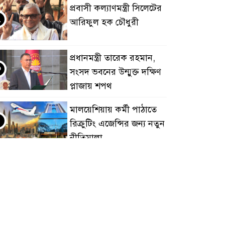
প্রবাসী কল্যাণমন্ত্রী সিলেটের
২
আরিফুল হক চৌধুরী
প্রধানমন্ত্রী তারেক রহমান,
৩
সংসদ ভবনের উন্মুক্ত দক্ষিণ
প্লাজায় শপথ
মালয়েশিয়ায় কর্মী পাঠাতে
৪
রিক্রুটিং এজেন্সির জন্য নতুন
নীতিমালা
মালয়েশিয়া বিমানবন্দরে
৫
ভুয়া ভিসায় আটকের
তালিকার শীর্ষে বাংলাদেশিরা
মালয়েশিয়ায় নথি
৬