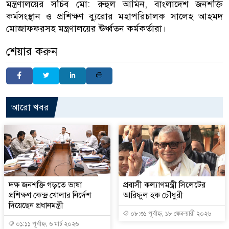
মন্ত্রণালয়ের সচিব মো: রুহুল আমিন, বাংলাদেশ জনশক্তি
কর্মসংস্থান ও প্রশিক্ষণ ব্যুরোর মহাপরিচালক সালেহ আহমদ
মোজাফফরসহ মন্ত্রণালয়ের ঊর্ধ্বতন কর্মকর্তারা।
শেয়ার করুন
আরো খবর
দক্ষ জনশক্তি গড়তে ভাষা
প্রবাসী কল্যাণমন্ত্রী সিলেটের
প্রশিক্ষণ কেন্দ্র খোলার নির্দেশ
আরিফুল হক চৌধুরী
দিয়েছেন প্রধানমন্ত্রী
০৮:৩১ পূর্বাহ্ন, ১৮ ফেব্রুয়ারী ২০২৬
০১:১১ পূর্বাহ্ন, ৬ মার্চ ২০২৬