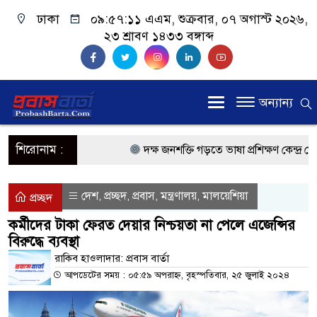
ঢাকা
০৯:৫৭:১১ এএম
, শুক্রবার, ০৭ অগাস্ট ২০২৬,
২৩ শ্রাবণ ১৪৩৩ বঙ্গাব্দ
অন্যান্য
শিরোনাম :
দক্ষ জনশক্তি গড়তে ভাষা প্রশিক্ষণ কেন্দ্র খোল
প্রধানমন্ত্রী
দেশ
প্রচ্ছদ
প্রবাস
মন্ত্রণালয়
মালয়েশিয়া
,
,
,
,
প্রচ্ছদ
প্রবাসী কল্যাণমন্ত্রী সিলেটের আরিফুল হক চৌ
কর্মীদের টাকা ফেরত দেয়ার নিশ্চয়তা না পেলে এজেন্সির
বিরুদ্ধে ব্যবস্থা
প্রধানমন্ত্রী তারেক রহমান, সংসদ ভবনের উন্মুক
রাকিব হাওলাদার: প্রবাস বার্তা
মালয়েশিয়ায় কর্মী পাঠাতে রিক্রুটিং এজেন্সির
আপডেটের সময় : ০৫:৫৯ অপরাহ্ন, বৃহস্পতিবার, ২৫ জুলাই ২০২৪
মালয়েশিয়া বিমানবন্দরে ভুয়া ভিসায় আটকের 