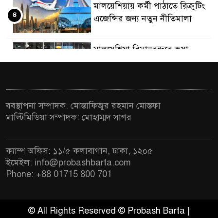
মালয়েশিয়ায় কর্মী পাঠাতে রিক্রুটিং
৪
এজেন্সির জন্য নতুন নীতিমালা
মালয়েশিয়া বিমানবন্দরে ভুয়া
৫
ভিসায় আটকের তালিকার শীর্ষে
বাংলাদেশিরা
মালয়েশিয়ায় নথি জালিয়াতির
ববস্থাপনা সম্পাদক: মোস্তাফিজুর রহমান মোস্তফা
৬
অভিযোগে ৫ বাংলাদেশি গ্রেফতার
মাল্টিমিডিয়া সম্পাদক: মোহাম্মদ সাগর
কুয়ালালামপুরে বিশেষ অভিযানে
৭
ক্যাম্প অফিস: ১১/৫ কলাবাগান, ঢাকা, ১২০৫
বাংলাদেশিসহ ৭৭০ অভিবাসী আটক
ইমেইল: info@probashbarta.com
Phone: +88 01715 800 701
ফেব্রুয়ারিতে নির্বাচন হবে বলে মনে
৮
হচ্ছে না, মালয়েশিয়ায় নাহিদ
ইসলাম
© All Rights Reserved © Probash Barta |