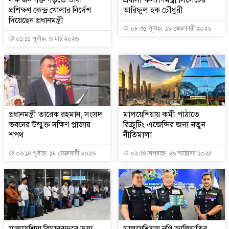
দক্ষ জনশক্তি গড়তে ভাষা
প্রবাসী কল্যাণমন্ত্রী সিলেটের
প্রশিক্ষণ কেন্দ্র খোলার নির্দেশ
আরিফুল হক চৌধুরী
দিয়েছেন প্রধানমন্ত্রী
০৮:৩১ পূর্বাহ্ন, ১৮ ফেব্রুয়ারী ২০২৬
০১:১১ পূর্বাহ্ন, ৬ মার্চ ২০২৬
প্রধানমন্ত্রী তারেক রহমান, সংসদ
মালয়েশিয়ায় কর্মী পাঠাতে
ভবনের উন্মুক্ত দক্ষিণ প্লাজায়
রিক্রুটিং এজেন্সির জন্য নতুন
শপথ
নীতিমালা
০৬:১৪ পূর্বাহ্ন, ১৮ ফেব্রুয়ারী ২০২৬
০২:৫৪ অপরাহ্ন, ২৯ অক্টোবর ২০২৫