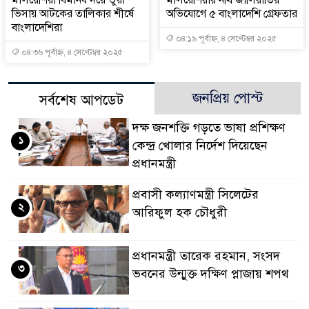
মালয়েশিয়া বিমানবন্দরে ভুয়া
মালয়েশিয়ায় নথি জালিয়াতির
ভিসায় আটকের তালিকার শীর্ষে
অভিযোগে ৫ বাংলাদেশি গ্রেফতার
বাংলাদেশিরা
০৪:১৯ পূর্বাহ্ন, ৪ সেপ্টেম্বর ২০২৫
০৪:৩৬ পূর্বাহ্ন, ৪ সেপ্টেম্বর ২০২৫
জনপ্রিয় পোস্ট
সর্বশেষ আপডেট
দক্ষ জনশক্তি গড়তে ভাষা প্রশিক্ষণ
১
কেন্দ্র খোলার নির্দেশ দিয়েছেন
প্রধানমন্ত্রী
প্রবাসী কল্যাণমন্ত্রী সিলেটের
২
আরিফুল হক চৌধুরী
প্রধানমন্ত্রী তারেক রহমান, সংসদ
৩
ভবনের উন্মুক্ত দক্ষিণ প্লাজায় শপথ