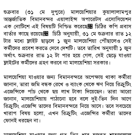
শুক্রবার (৩১ মে দুপুরে) মালয়েশিয়ার কুয়ালালামপুর
আন্ত‍‍র্জাতিক বিমানবন্দর এয়ালাইন্স অপারেটস এসোসিয়েশন
এক নোটিশে এই বিষয়টি নিশ্চিত করেছে৤ চিঠির কপি প্রবাস
বা‍‍র্তার কাছে রয়েছে৤ চিঠি অনুযায়ী, ৩১ মে শুক্রবার রাত ১২
টার মধ্যে ফ্লাইট ছাড়লে ১ জুন মালয়েশিয়া পৌঁছালেও সেই
কর্মীদের প্রবেশ করতে দেবে দেশটি। তবে তারিখ অনুযায়ী ১ জুন
অর্থাৎ শুক্রবার রাত ১২ টা পার হয়ে গেল, সেই ছেড়ে যাওয়া
ফ্লাইটের কর্মীদের গ্রহণ করবে না মালয়েশিয়া সরকার।
মালয়েশিয়া যাওয়ার জন্য বিমানবন্দরে অপেক্ষায় থাকা কর্মীরা
জানান, তারা জমি বন্ধক রেখে ও ব্যাংক থেকে ঋণ নিয়ে রিক্রুটিং
এজেন্সিকে পাঁচ থেকে ছয় লাখ টাকা দিয়েছেন। তারা আরো
জানান, মালয়েশিয়ায় পাঠানো হবে বলে দুই-তিন দিন আগে
রিক্রুটিং এজেন্সি তাদের বিমানবন্দরে নিয়ে আসে। তবে সবচেয়ে
খারাপ বিষয় হলো, এখন রিক্রুটিং এজেন্সির কর্মীরা তাদের
ফোনই ধরছেন না।
মালয়েশিয়া যাওয়ার জন্য গত তিন ধরে হজরত শাহজালাল