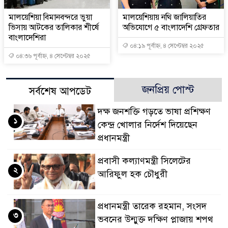
মালয়েশিয়া বিমানবন্দরে ভুয়া
মালয়েশিয়ায় নথি জালিয়াতির
ভিসায় আটকের তালিকার শীর্ষে
অভিযোগে ৫ বাংলাদেশি গ্রেফতার
বাংলাদেশিরা
০৪:১৯ পূর্বাহ্ন, ৪ সেপ্টেম্বর ২০২৫
০৪:৩৬ পূর্বাহ্ন, ৪ সেপ্টেম্বর ২০২৫
জনপ্রিয় পোস্ট
সর্বশেষ আপডেট
দক্ষ জনশক্তি গড়তে ভাষা প্রশিক্ষণ
১
কেন্দ্র খোলার নির্দেশ দিয়েছেন
প্রধানমন্ত্রী
প্রবাসী কল্যাণমন্ত্রী সিলেটের
২
আরিফুল হক চৌধুরী
প্রধানমন্ত্রী তারেক রহমান, সংসদ
৩
ভবনের উন্মুক্ত দক্ষিণ প্লাজায় শপথ