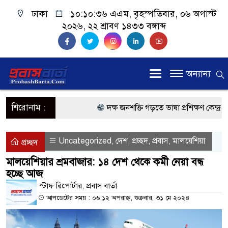
ঢাকা
১০:১০:৩৬ এএম
, বৃহস্পতিবার, ০৬ অগাস্ট
২০২৬, ২২ শ্রাবণ ১৪৩৩ বঙ্গাব্দ
অন্যান্য
শিরোনাম :
দক্ষ জনশক্তি গড়তে ভাষা প্রশিক্ষণ কেন্দ্র খো
প্রধানমন্ত্রী
Uncategorized
দেশ
প্রচ্ছদ
প্রবাস
মালয়েশিয়া
,
,
,
,
প্রচ্ছদ
প্রবাসী কল্যাণমন্ত্রী সিলেটের আরিফুল হক চ
মালয়েশিয়ার শ্রমবাজার: ১৪ দেশ থেকে কর্মী নেয়া বন্ধ
হচ্ছে আজ
প্রধানমন্ত্রী তারেক রহমান, সংসদ ভবনের উন্ম
স্টাফ রিপো‍র্টার, প্রবাস বা‍র্তা
মালয়েশিয়ায় কর্মী পাঠাতে রিক্রুটিং এজেন্স
আপডেটের সময় : ০৬:১২ অপরাহ্ন, শুক্রবার, ৩১ মে ২০২৪
মালয়েশিয়া বিমানবন্দরে ভুয়া ভিসায় আটকের