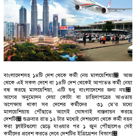
বাংলাদেশিরা
মালয়েশিয়ায় নথি জালিয়াতির অভিযোগে ৫ বা
কুয়ালালামপুরে বিশেষ অভিযানে বাংলাদে
আটক
ফেব্রুয়ারিতে নির্বাচন হবে বলে মনে হচ্ছে ন
ইসলাম
বাংলাদেশসহ ১৪টি দেশ থেকে ক‍‍র্মী নেয় মালয়েশিয়া৤ আজ
থেকে এই সকল দেশে বা ১৪টি দেশ থেকেই আপাতত ক‍‍র্মী নেয়া
আগামী নির্বাচনে প্রবাসীদের ভোটাধিকার ন
বন্ধ করছে মালয়েশিয়া, এটি শুধু বাংলাদেশের জন্য নয়৤
মালয়েশিয়ায় ড. মুহাম্মদ ইউনূসকে লাল গালি
আগের অনুমোদন দেয়া কোটা বা চাহিদাপত্রের আওতায়
অপেক্ষায় থাকা সব দেশের ক‍‍র্মীদের ৩১ মে’র মধ্যে
মালয়েশিয়ায় পৌঁছাতে আগেই ঘোষণাই বাস্তবায়ন করছে
দেশটি৤ শুক্রবার রাত ১২ টার মধ্যেই দেশগুলো থেকে ক‍‍র্মী বহন
করা ফ্লাইটগুলো ছেড়ে যাওয়ার পর ১ জুন পৌঁছালেও সেই
ক‍‍র্মীদের প্রবেশ করতে দেবে দেশটির ইগ্রিগ্রেশন বিভাগ৤