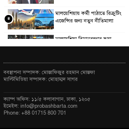
মালয়েশিয়ায় কর্মী পাঠাতে রিক্রুটিং
৪
এজেন্সির জন্য নতুন নীতিমালা
মালয়েশিয়া বিমানবন্দরে ভুয়া
৫
ভিসায় আটকের তালিকার শীর্ষে
বাংলাদেশিরা
মালয়েশিয়ায় নথি জালিয়াতির
ববস্থাপনা সম্পাদক: মোস্তাফিজুর রহমান মোস্তফা
৬
অভিযোগে ৫ বাংলাদেশি গ্রেফতার
মাল্টিমিডিয়া সম্পাদক: মোহাম্মদ সাগর
কুয়ালালামপুরে বিশেষ অভিযানে
৭
ক্যাম্প অফিস: ১১/৫ কলাবাগান, ঢাকা, ১২০৫
বাংলাদেশিসহ ৭৭০ অভিবাসী আটক
ইমেইল: info@probashbarta.com
Phone: +88 01715 800 701
ফেব্রুয়ারিতে নির্বাচন হবে বলে মনে
৮
হচ্ছে না, মালয়েশিয়ায় নাহিদ