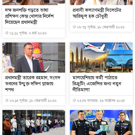
দক্ষ জনশক্তি গড়তে ভাষা
প্রবাসী কল্যাণমন্ত্রী সিলেটের
প্রশিক্ষণ কেন্দ্র খোলার নির্দেশ
আরিফুল হক চৌধুরী
দিয়েছেন প্রধানমন্ত্রী
০৮:৩১ পূর্বাহ্ন, ১৮ ফেব্রুয়ারী ২০২৬
০১:১১ পূর্বাহ্ন, ৬ মার্চ ২০২৬
প্রধানমন্ত্রী তারেক রহমান, সংসদ
মালয়েশিয়ায় কর্মী পাঠাতে
ভবনের উন্মুক্ত দক্ষিণ প্লাজায়
রিক্রুটিং এজেন্সির জন্য নতুন
শপথ
নীতিমালা
০৬:১৪ পূর্বাহ্ন, ১৮ ফেব্রুয়ারী ২০২৬
০২:৫৪ অপরাহ্ন, ২৯ অক্টোবর ২০২৫