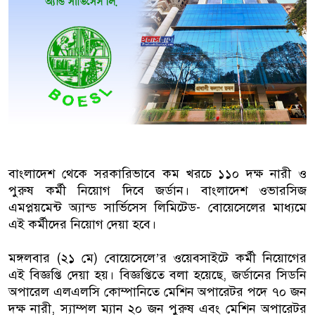
বাংলাদেশিরা
মালয়েশিয়ায় নথি জালিয়াতির অভিযোগে ৫
কুয়ালালামপুরে বিশেষ অভিযানে বাংলা
আটক
ফেব্রুয়ারিতে নির্বাচন হবে বলে মনে হচ্ছে
ইসলাম
বাংলাদেশ থেকে সরকারিভাবে কম খরচে ১১০ দক্ষ নারী ও
পুরুষ কর্মী নিয়োগ দিবে জর্ডান। বাংলাদেশ ওভারসিজ
আগামী নির্বাচনে প্রবাসীদের ভোটাধিকার
এমপ্লয়মেন্ট অ্যান্ড সার্ভিসেস লিমিটেড- বোয়েসেলের মাধ্যমে
মালয়েশিয়ায় ড. মুহাম্মদ ইউনূসকে লাল গ
এই কর্মীদের নিয়োগ দেয়া হবে।
মঙ্গলবার (২১ মে) বোয়েসেলে’র ওয়েবসাইটে কর্মী নিয়োগের
এই বিজ্ঞপ্তি দেয়া হয়। বিজ্ঞপ্তিতে বলা হয়েছে, জর্ডানের সিডনি
অপারেল এলএলসি কোম্পানিতে মেশিন অপারেটর পদে ৭০ জন
দক্ষ নারী, স্যাম্পল ম্যান ২০ জন পুরুষ এবং মেশিন অপারেটর