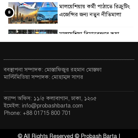
মালয়েশিয়ায় কর্মী পাঠাতে রিক্রুটিং
৪
এজেন্সির জন্য নতুন নীতিমালা
মালয়েশিয়া বিমানবন্দরে ভুয়া
৫
ভিসায় আটকের তালিকার শীর্ষে
বাংলাদেশিরা
মালয়েশিয়ায় নথি জালিয়াতির
ববস্থাপনা সম্পাদক: মোস্তাফিজুর রহমান মোস্তফা
৬
অভিযোগে ৫ বাংলাদেশি গ্রেফতার
মাল্টিমিডিয়া সম্পাদক: মোহাম্মদ সাগর
কুয়ালালামপুরে বিশেষ অভিযানে
৭
ক্যাম্প অফিস: ১১/৫ কলাবাগান, ঢাকা, ১২০৫
বাংলাদেশিসহ ৭৭০ অভিবাসী আটক
ইমেইল: info@probashbarta.com
Phone: +88 01715 800 701
ফেব্রুয়ারিতে নির্বাচন হবে বলে মনে
৮
হচ্ছে না, মালয়েশিয়ায় নাহিদ
ইসলাম
© All Rights Reserved © Probash Barta |