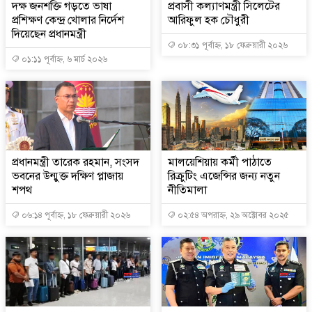
দক্ষ জনশক্তি গড়তে ভাষা
প্রবাসী কল্যাণমন্ত্রী সিলেটের
প্রশিক্ষণ কেন্দ্র খোলার নির্দেশ
আরিফুল হক চৌধুরী
দিয়েছেন প্রধানমন্ত্রী
০৮:৩১ পূর্বাহ্ন, ১৮ ফেব্রুয়ারী ২০২৬
০১:১১ পূর্বাহ্ন, ৬ মার্চ ২০২৬
প্রধানমন্ত্রী তারেক রহমান, সংসদ
মালয়েশিয়ায় কর্মী পাঠাতে
ভবনের উন্মুক্ত দক্ষিণ প্লাজায়
রিক্রুটিং এজেন্সির জন্য নতুন
শপথ
নীতিমালা
০৬:১৪ পূর্বাহ্ন, ১৮ ফেব্রুয়ারী ২০২৬
০২:৫৪ অপরাহ্ন, ২৯ অক্টোবর ২০২৫