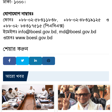
ঢাকা- ১০০০।
যোগাযোগ নাম্বারঃ
ফোনঃ +৮৮-০২-৫৮৩১১৮৩৮, +৮৮-০২-৪৮৩১৯১২৫ ও
+৮৮-০২- ৮৪৩১৭৫১৫ (পিএবিএক্স)
ইমেইলঃ info@boesl.gov.bd, md@boesl.gov.bd
ওয়েবঃ www.boesl.gov.bd
শেয়ার করুন
আরো খবর