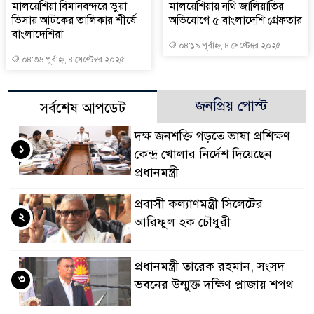
মালয়েশিয়া বিমানবন্দরে ভুয়া
মালয়েশিয়ায় নথি জালিয়াতির
ভিসায় আটকের তালিকার শীর্ষে
অভিযোগে ৫ বাংলাদেশি গ্রেফতার
বাংলাদেশিরা
০৪:১৯ পূর্বাহ্ন, ৪ সেপ্টেম্বর ২০২৫
০৪:৩৬ পূর্বাহ্ন, ৪ সেপ্টেম্বর ২০২৫
জনপ্রিয় পোস্ট
সর্বশেষ আপডেট
দক্ষ জনশক্তি গড়তে ভাষা প্রশিক্ষণ
১
কেন্দ্র খোলার নির্দেশ দিয়েছেন
প্রধানমন্ত্রী
প্রবাসী কল্যাণমন্ত্রী সিলেটের
২
আরিফুল হক চৌধুরী
প্রধানমন্ত্রী তারেক রহমান, সংসদ
৩
ভবনের উন্মুক্ত দক্ষিণ প্লাজায় শপথ