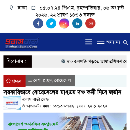
ঢাকা
০৫:০৭:২৫ পিএম
, বৃহস্পতিবার, ০৬ অগাস্ট
২০২৬, ২২ শ্রাবণ ১৪৩৩ বঙ্গাব্দ
অন্যান্য
শিরোনাম :
দক্ষ জনশক্তি গড়তে ভাষা প্রশিক্ষণ কেন্দ্র
প্রধানমন্ত্রী
দেশ
প্রচ্ছদ
বোয়েসেল
,
,
প্রচ্ছদ
প্রবাসী কল্যাণমন্ত্রী সিলেটের আরিফুল হ
সরকারিভাবে বোয়েসেলের মাধ্যমে দক্ষ কর্মী নিবে জর্ডান
প্রধানমন্ত্রী তারেক রহমান, সংসদ ভবনের উ
প্রবাস বার্তা ডেস্ক
আপডেটের সময় : ০৬:১৩ অপরাহ্ন, বুধবার, ২২ মে ২০২৪
মালয়েশিয়ায় কর্মী পাঠাতে রিক্রুটিং এজেন
মালয়েশিয়া বিমানবন্দরে ভুয়া ভিসায় আট