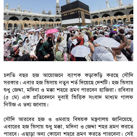
বাংলাদেশিরা
মালয়েশিয়ায় নথি জালিয়াতির অভিযোগে
কুয়ালালামপুরে বিশেষ অভিযানে বাং
আটক
ফেব্রুয়ারিতে নির্বাচন হবে বলে মনে হচ
ইসলাম
চলতি বছর হজ আয়োজনে ব্যাপক কড়াকড়ি করছে সৌদি
সরকার। এবার হজ ভিসায় নতুন শর্ত দিয়েছে দেশটি। হজ ভিসায়
আগামী নির্বাচনে প্রবাসীদের ভোটাধি
শুধু জেদ্দা, মদিনা ও মক্কা শহরে ভ্রমণ পারবেন হাজিরা। রবিবার
মালয়েশিয়ায় ড. মুহাম্মদ ইউনূসকে লা
(৫ মে) এক প্রতিবেদনে দুবাই ভিত্তিক সংবাদ মাধ্যম গালফ
নিউজ এ তথ্য জানায়।
সৌদি আরবের হজ ও ওমরাহ বিষয়ক মন্ত্রণালয় জানিয়েছে,
এবারের হজ ভিসায় শুধু মক্কা, মদিনা ও জেদ্দা শহর ভ্রমণ করতে
পারবে। এছাড়া অন্য কোনো শহরে ভ্রমণ করতে পারবেনা। সেই