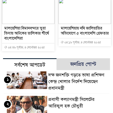
মালয়েশিয়া বিমানবন্দরে ভুয়া
মালয়েশিয়ায় নথি জালিয়াতির
ভিসায় আটকের তালিকার শীর্ষে
অভিযোগে ৫ বাংলাদেশি গ্রেফতার
বাংলাদেশিরা
০৪:১৯ পূর্বাহ্ন, ৪ সেপ্টেম্বর ২০২৫
০৪:৩৬ পূর্বাহ্ন, ৪ সেপ্টেম্বর ২০২৫
জনপ্রিয় পোস্ট
সর্বশেষ আপডেট
দক্ষ জনশক্তি গড়তে ভাষা প্রশিক্ষণ
১
কেন্দ্র খোলার নির্দেশ দিয়েছেন
প্রধানমন্ত্রী
প্রবাসী কল্যাণমন্ত্রী সিলেটের
২
আরিফুল হক চৌধুরী