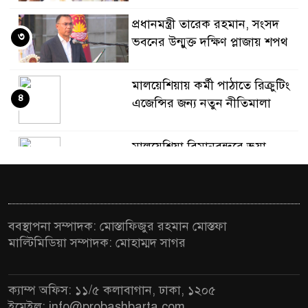
প্রধানমন্ত্রী তারেক রহমান, সংসদ
৩
ভবনের উন্মুক্ত দক্ষিণ প্লাজায় শপথ
মালয়েশিয়ায় কর্মী পাঠাতে রিক্রুটিং
৪
এজেন্সির জন্য নতুন নীতিমালা
মালয়েশিয়া বিমানবন্দরে ভুয়া
৫
ভিসায় আটকের তালিকার শীর্ষে
বাংলাদেশিরা
মালয়েশিয়ায় নথি জালিয়াতির
ববস্থাপনা সম্পাদক: মোস্তাফিজুর রহমান মোস্তফা
৬
অভিযোগে ৫ বাংলাদেশি গ্রেফতার
মাল্টিমিডিয়া সম্পাদক: মোহাম্মদ সাগর
কুয়ালালামপুরে বিশেষ অভিযানে
৭
ক্যাম্প অফিস: ১১/৫ কলাবাগান, ঢাকা, ১২০৫
বাংলাদেশিসহ ৭৭০ অভিবাসী আটক
ইমেইল: info@probashbarta.com