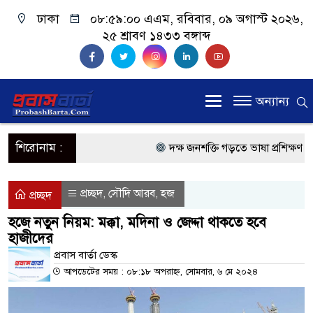
ঢাকা
০৮:৫৯:০০ এএম
, রবিবার, ০৯ অগাস্ট ২০২৬,
২৫ শ্রাবণ ১৪৩৩ বঙ্গাব্দ
অন্যান্য
শিরোনাম :
দক্ষ জনশক্তি গড়তে ভাষা প্রশিক্ষণ কেন্
প্রধানমন্ত্রী
প্রচ্ছদ
সৌদি আরব
হজ
,
,
প্রচ্ছদ
প্রবাসী কল্যাণমন্ত্রী সিলেটের আরিফুল
হজে নতুন নিয়ম: মক্কা, মদিনা ও জেদ্দা থাকতে হবে
হাজীদের
প্রধানমন্ত্রী তারেক রহমান, সংসদ ভবনের
প্রবাস বার্তা ডেস্ক
মালয়েশিয়ায় কর্মী পাঠাতে রিক্রুটিং এ
আপডেটের সময় : ০৮:১৮ অপরাহ্ন, সোমবার, ৬ মে ২০২৪
মালয়েশিয়া বিমানবন্দরে ভুয়া ভিসায় 