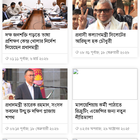
দক্ষ জনশক্তি গড়তে ভাষা
প্রবাসী কল্যাণমন্ত্রী সিলেটের
প্রশিক্ষণ কেন্দ্র খোলার নির্দেশ
আরিফুল হক চৌধুরী
দিয়েছেন প্রধানমন্ত্রী
০৮:৩১ পূর্বাহ্ন, ১৮ ফেব্রুয়ারী ২০২৬
০১:১১ পূর্বাহ্ন, ৬ মার্চ ২০২৬
প্রধানমন্ত্রী তারেক রহমান, সংসদ
মালয়েশিয়ায় কর্মী পাঠাতে
ভবনের উন্মুক্ত দক্ষিণ প্লাজায়
রিক্রুটিং এজেন্সির জন্য নতুন
শপথ
নীতিমালা
০৬:১৪ পূর্বাহ্ন, ১৮ ফেব্রুয়ারী ২০২৬
০২:৫৪ অপরাহ্ন, ২৯ অক্টোবর ২০২৫