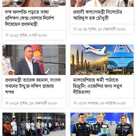
দক্ষ জনশক্তি গড়তে ভাষা
প্রবাসী কল্যাণমন্ত্রী সিলেটের
প্রশিক্ষণ কেন্দ্র খোলার নির্দেশ
আরিফুল হক চৌধুরী
দিয়েছেন প্রধানমন্ত্রী
০৮:৩১ পূর্বাহ্ন, ১৮ ফেব্রুয়ারী ২০২৬
০১:১১ পূর্বাহ্ন, ৬ মার্চ ২০২৬
প্রধানমন্ত্রী তারেক রহমান, সংসদ
মালয়েশিয়ায় কর্মী পাঠাতে
ভবনের উন্মুক্ত দক্ষিণ প্লাজায়
রিক্রুটিং এজেন্সির জন্য নতুন
শপথ
নীতিমালা
০৬:১৪ পূর্বাহ্ন, ১৮ ফেব্রুয়ারী ২০২৬
০২:৫৪ অপরাহ্ন, ২৯ অক্টোবর ২০২৫