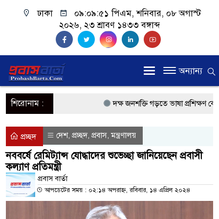
ঢাকা
০৯:০৯:৫১ পিএম
, শনিবার, ০৮ অগাস্ট
২০২৬, ২৩ শ্রাবণ ১৪৩৩ বঙ্গাব্দ
অন্যান্য
শিরোনাম :
দক্ষ জনশক্তি গড়তে ভাষা প্রশিক্ষণ কেন্দ্
প্রধানমন্ত্রী
দেশ
প্রচ্ছদ
প্রবাস
মন্ত্রণালয়
,
,
,
প্রচ্ছদ
প্রবাসী কল্যাণমন্ত্রী সিলেটের আরিফুল হ
নববর্ষে রেমিট্যান্স যোদ্ধাদের শুভেচ্ছা জানিয়েছেন প্রবাসী
কল্যাণ প্রতিমন্ত্রী
প্রধানমন্ত্রী তারেক রহমান, সংসদ ভবনের উ
প্রবাস বা‍র্তা
মালয়েশিয়ায় কর্মী পাঠাতে রিক্রুটিং এজে
আপডেটের সময় : ০২:১৪ অপরাহ্ন, রবিবার, ১৪ এপ্রিল ২০২৪
মালয়েশিয়া বিমানবন্দরে ভুয়া ভিসায় আট