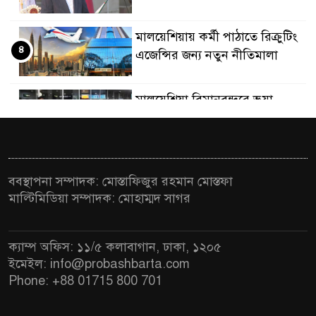
মালয়েশিয়ায় কর্মী পাঠাতে রিক্রুটিং
৪
এজেন্সির জন্য নতুন নীতিমালা
মালয়েশিয়া বিমানবন্দরে ভুয়া
৫
ভিসায় আটকের তালিকার শীর্ষে
বাংলাদেশিরা
মালয়েশিয়ায় নথি জালিয়াতির
ববস্থাপনা সম্পাদক: মোস্তাফিজুর রহমান মোস্তফা
৬
অভিযোগে ৫ বাংলাদেশি গ্রেফতার
মাল্টিমিডিয়া সম্পাদক: মোহাম্মদ সাগর
কুয়ালালামপুরে বিশেষ অভিযানে
৭
ক্যাম্প অফিস: ১১/৫ কলাবাগান, ঢাকা, ১২০৫
বাংলাদেশিসহ ৭৭০ অভিবাসী আটক
ইমেইল: info@probashbarta.com
Phone: +88 01715 800 701
ফেব্রুয়ারিতে নির্বাচন হবে বলে মনে
৮
হচ্ছে না, মালয়েশিয়ায় নাহিদ