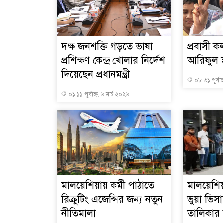
দক্ষ জনশক্তি গড়তে ভাষা
প্রবাসী কল
প্রশিক্ষণ কেন্দ্র খোলার নির্দেশ
আরিফুল হ
দিয়েছেন প্রধানমন্ত্রী
০৮:৩১ পূর্বাহ
০১:১১ পূর্বাহ্ন, ৬ মার্চ ২০২৬
মালয়েশিয়ায় কর্মী পাঠাতে
মালয়েশিয়
রিক্রুটিং এজেন্সির জন্য নতুন
ভুয়া ভি
নীতিমালা
তালিকার শ