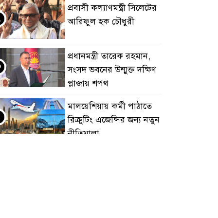
প্রবাসী কল্যাণমন্ত্রী সিলেটের
২
আরিফুল হক চৌধুরী
প্রধানমন্ত্রী তারেক রহমান,
৩
সংসদ ভবনের উন্মুক্ত দক্ষিণ
প্লাজায় শপথ
মালয়েশিয়ায় কর্মী পাঠাতে
৪
রিক্রুটিং এজেন্সির জন্য নতুন
নীতিমালা
মালয়েশিয়া বিমানবন্দরে
৫
ভুয়া ভিসায় আটকের
তালিকার শীর্ষে বাংলাদেশিরা
মালয়েশিয়ায় নথি
৬