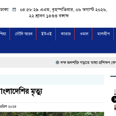
ঢাকা
০৪:৫৮:৩০ এএম
, বৃহস্পতিবার, ০৬ অগাস্ট ২০২৬,
২২ শ্রাবণ ১৪৩৩ বঙ্গাব্দ
িয়া
সৌদি আরব
ইউএই
কাতার
ওমান
মালদ্বীপ
দক্ষ জনশক্তি গড়তে ভাষা প্রশিক্ষণ কেন্দ্র খোলার নি
প্রধানমন্ত্রী তারেক রহমান, সংসদ ভবনের উন্মুক্ত 
মালয়েশিয়া বিমানবন্দরে ভুয়া ভিসায় আটকের তাল
ংলাদেশির মৃত্যু
কুয়ালালামপুরে বিশেষ অভিযানে বাংলাদেশিস
১
 এপ্রিল ২০২৪
আগামী নির্বাচনে প্রবাসীদের ভোটাধিকার নিশ্চ