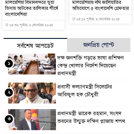
মালয়েশিয়া বিমানবন্দরে ভুয়া
মালয়েশিয়ায় নথি জালিয়াতির
ভিসায় আটকের তালিকার শীর্ষে
অভিযোগে ৫ বাংলাদেশি গ্রেফতার
বাংলাদেশিরা
০৪:১৯ পূর্বাহ্ন, ৪ সেপ্টেম্বর ২০২৫
০৪:৩৬ পূর্বাহ্ন, ৪ সেপ্টেম্বর ২০২৫
জনপ্রিয় পোস্ট
সর্বশেষ আপডেট
দক্ষ জনশক্তি গড়তে ভাষা প্রশিক্ষণ
১
কেন্দ্র খোলার নির্দেশ দিয়েছেন
প্রধানমন্ত্রী
প্রবাসী কল্যাণমন্ত্রী সিলেটের
২
আরিফুল হক চৌধুরী
প্রধানমন্ত্রী তারেক রহমান, সংসদ
৩
ভবনের উন্মুক্ত দক্ষিণ প্লাজায় শপথ