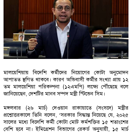
বাংলাদেশিরা
মালয়েশিয়ায় নথি জালিয়াতির অভিযোগে
কুয়ালালামপুরে বিশেষ অভিযানে বাং
আটক
ফেব্রুয়ারিতে নির্বাচন হবে বলে মনে হচ
ইসলাম
মালয়েশিয়ায় বিদেশি কর্মীদের নিয়োগের কোটা অনুমোদন
আপাতত স্থগিত থাকবে। কারণ অভিবাসী কর্মীর সংখ্যা প্রায় ১২
আগামী নির্বাচনে প্রবাসীদের ভোটাধিক
তম মালয়েশিয়া পরিকল্পনা (১২এমপি) লক্ষ্যে পৌঁছেছে বলে
মালয়েশিয়ায় ড. মুহাম্মদ ইউনূসকে লাল
জানিয়েছেন, দেশটির মানব সম্পদ মন্ত্রী স্টিভেন সিম।
মঙ্গলবার (২৬ মার্চ) দেওয়ান রাকায়াতে (সংসদে) মন্ত্রীর
প্রশ্নোত্তরকালে তিনি বলেন, ‘সরকার সিদ্ধান্ত নিয়েছে যে, ২০২৫
সালের মধ্যে বিদেশি কর্মী কোটা মোট কর্মশক্তির ১৫ শতাংশের
বেশি হবে না। ইমিগ্রেশন বিভাগের রেকর্ড অনুযায়ী, ১৫ মার্চ