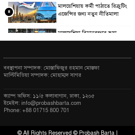
মালয়েশিয়ায় কর্মী পাঠাতে রিক্রুটিং
৪
এজেন্সির জন্য নতুন নীতিমালা
মালয়েশিয়া বিমানবন্দরে ভুয়া
৫
ভিসায় আটকের তালিকার শীর্ষে
বাংলাদেশিরা
মালয়েশিয়ায় নথি জালিয়াতির
ববস্থাপনা সম্পাদক: মোস্তাফিজুর রহমান মোস্তফা
৬
অভিযোগে ৫ বাংলাদেশি গ্রেফতার
মাল্টিমিডিয়া সম্পাদক: মোহাম্মদ সাগর
কুয়ালালামপুরে বিশেষ অভিযানে
৭
ক্যাম্প অফিস: ১১/৫ কলাবাগান, ঢাকা, ১২০৫
বাংলাদেশিসহ ৭৭০ অভিবাসী আটক
ইমেইল: info@probashbarta.com
Phone: +88 01715 800 701
ফেব্রুয়ারিতে নির্বাচন হবে বলে মনে
৮
হচ্ছে না, মালয়েশিয়ায় নাহিদ
ইসলাম
© All Rights Reserved © Probash Barta |