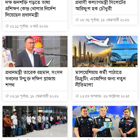
দক্ষ জনশক্তি গড়তে ভাষা
প্রবাসী কল্যাণমন্ত্রী সিলেটের
প্রশিক্ষণ কেন্দ্র খোলার নির্দেশ
আরিফুল হক চৌধুরী
দিয়েছেন প্রধানমন্ত্রী
০৮:৩১ পূর্বাহ্ন, ১৮ ফেব্রুয়ারী ২০২৬
০১:১১ পূর্বাহ্ন, ৬ মার্চ ২০২৬
প্রধানমন্ত্রী তারেক রহমান, সংসদ
মালয়েশিয়ায় কর্মী পাঠাতে
ভবনের উন্মুক্ত দক্ষিণ প্লাজায়
রিক্রুটিং এজেন্সির জন্য নতুন
শপথ
নীতিমালা
০৬:১৪ পূর্বাহ্ন, ১৮ ফেব্রুয়ারী ২০২৬
০২:৫৪ অপরাহ্ন, ২৯ অক্টোবর ২০২৫