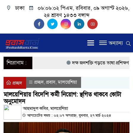
ঢাকা
০৬:০৬:০২ পিএম
, রবিবার, ০৯ অগাস্ট ২০২৬,
২৪ শ্রাবণ ১৪৩৩ বঙ্গাব্দ
অন্যান্য
শিরোনাম :
দক্ষ জনশক্তি গড়তে ভাষা প্রশিক্ষণ কেন্
প্রধানমন্ত্রী
প্রচ্ছদ
প্রবাস
মালয়েশিয়া
,
,
প্রচ্ছদ
প্রবাসী কল্যাণমন্ত্রী সিলেটের আরিফুল
মালয়েশিয়ায় বিদেশি কর্মী নিয়োগ: স্থগিত থাকবে কোটা
অনুমোদন
প্রধানমন্ত্রী তারেক রহমান, সংসদ ভবনের
আহমাদুল কবির, মালয়েশিয়া
মালয়েশিয়ায় কর্মী পাঠাতে রিক্রুটিং এ
আপডেটের সময় : ০২:০৭ অপরাহ্ন, বুধবার, ২৭ মার্চ ২০২৪
মালয়েশিয়া বিমানবন্দরে ভুয়া ভিসায় 