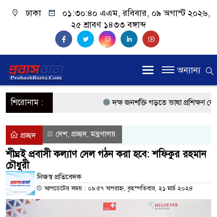
ঢাকা
০১:৩০:৪০ এএম
, রবিবার, ০৯ অগাস্ট ২০২৬,
২৫ শ্রাবণ ১৪৩৩ বঙ্গাব্দ
অন্যান্য
শিরোনাম :
দক্ষ জনশক্তি গড়তে ভাষা প্রশিক্ষণ কেন্দ্
প্রধানমন্ত্রী
দেশ
প্রচ্ছদ
মন্ত্রণালয়
,
,
প্রচ্ছদ
প্রবাসী কল্যাণমন্ত্রী সিলেটের আরিফুল হ
শীঘ্রই প্রবাসী কল্যাণ সেল গঠন করা হবে: শফিকুর রহমান
চৌধুরী
প্রধানমন্ত্রী তারেক রহমান, সংসদ ভবনের উ
নিজস্ব প্রতিবেদক
মালয়েশিয়ায় কর্মী পাঠাতে রিক্রুটিং এজে
আপডেটের সময় : ০৯:৫৭ অপরাহ্ন, বৃহস্পতিবার, ২১ মার্চ ২০২৪
মালয়েশিয়া বিমানবন্দরে ভুয়া ভিসায় আট