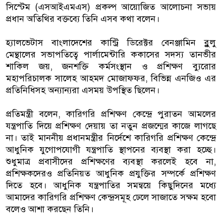
সিস্টেম (এসআইএমএস) প্রকল্প আয়োজিত আলোচনা সভায়
প্রধান অতিথির বক্তব্যে তিনি এসব কথা বলেন।
হ্যালভেটাস বাংলাদেশের কান্ট্রি ডিরেক্টর বেনঞ্জামিন ব্লুলু
মেন্থালের সভাপতিত্বে পার্লামেন্টারি ককাসের সদস্য তানভীর
শাকিল জয়, জনশক্তি কর্মসংস্থান ও প্রশিক্ষণ ব্যুরোর
মহাপরিচালক সালেহ আহমদ মোজাফফর, বিভিন্ন এনজিও এর
প্রতিনিধিসহ অন্যান্যরা এসময় উপস্থিত ছিলেন।
প্রতিমন্ত্রী বলেন, কারিগরি প্রশিক্ষণ কেন্দ্রে পুরাতন আমলের
যন্ত্রপাতি দিয়ে প্রশিক্ষণ দেয়ায় তা নতুন প্রজন্মের কাজে লাগছে
না। তাই মাননীয় প্রধানমন্ত্রীর নির্দেশে কারিগরি প্রশিক্ষণ কেন্দ্রে
আধুনিক যুগোপযোগী যন্ত্রপাতি স্থাপনের ব্যবস্থা করা হচ্ছে।
শুধুমাত্র প্রবাসীদের প্রশিক্ষণের ব্যবস্থা করলেই হবে না,
প্রশিক্ষকদেরও প্রতিনিয়ত আধুনিক প্রযুক্তির সম্পর্কে প্রশিক্ষণ
দিতে হবে। আধুনিক যন্ত্রপাতির সমন্বয়ে কিছুদিনের মধ্যে
আমাদের কারিগরি প্রশিক্ষণ কেন্দ্রসমূহ ঢেলে সাজাতে সক্ষম হবো
বলেও আশা করছেন তিনি।