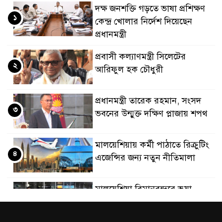
দক্ষ জনশক্তি গড়তে ভাষা প্রশিক্ষণ
১
কেন্দ্র খোলার নির্দেশ দিয়েছেন
প্রধানমন্ত্রী
প্রবাসী কল্যাণমন্ত্রী সিলেটের
২
আরিফুল হক চৌধুরী
প্রধানমন্ত্রী তারেক রহমান, সংসদ
৩
ভবনের উন্মুক্ত দক্ষিণ প্লাজায় শপথ
মালয়েশিয়ায় কর্মী পাঠাতে রিক্রুটিং
৪
এজেন্সির জন্য নতুন নীতিমালা
মালয়েশিয়া বিমানবন্দরে ভুয়া
৫
ভিসায় আটকের তালিকার শীর্ষে
বাংলাদেশিরা