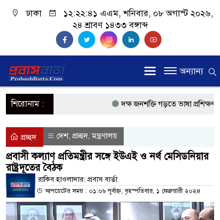
ঢাকা
১২:২২:৪১ এএম
, শনিবার, ০৮ অগাস্ট ২০২৬,
২৪ শ্রাবণ ১৪৩৩ বঙ্গাব্দ
অন্যান্য
শিরোনাম :
দক্ষ জনশক্তি গড়তে ভাষা প্রশিক্ষণ কেন্
প্রধানমন্ত্রী
দেশ
প্রচ্ছদ
মন্ত্রণালয়
,
,
প্রচ্ছদ
প্রবাসী কল্যাণমন্ত্রী সিলেটের আরিফু
প্রবাসী কল্যাণ প্রতিমন্ত্রীর সঙ্গে ইউএই ও নর্থ মেসিডনিয়ার
রাষ্ট্রদূতের বৈঠক
প্রধানমন্ত্রী তারেক রহমান, সংসদ ভবনে
রাকিব হাওলাদার: প্রবাস বার্তা
মালয়েশিয়ায় কর্মী পাঠাতে রিক্রুটিং এ
আপডেটের সময় : ০১:০৬ পূর্বাহ্ন, বৃহস্পতিবার, ১ ফেব্রুয়ারী ২০২৪
মালয়েশিয়া বিমানবন্দরে ভুয়া ভিসায় 