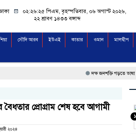
ঢাকা
০২:২৬:২৬ পিএম
, বৃহস্পতিবার, ০৬ অগাস্ট ২০২৬,
২২ শ্রাবণ ১৪৩৩ বঙ্গাব্দ
িয়া
সৌদি আরব
ইউএই
কাতার
ওমান
মালদ্বীপ
দক্ষ জনশক্তি গড়তে ভাষা প্রশিক্ষণ ক
প্রধানমন্ত্রী তারেক রহমান, সংসদ 
মালয়েশিয়া বিমানবন্দরে ভুয়া ভি
বৈধতার প্রোগ্রাম শেষ হবে আগামী
কুয়ালালামপুরে বিশেষ অভিযান
১
আগামী নির্বাচনে প্রবাসীদের ভো
নুয়ারী ২০২৪