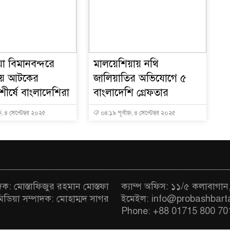
া বিমানবন্দরে
মালয়েশিয়ায় নথি
সায় আটকের
জালিয়াতির অভিযোগে ৫
ীর্ষে বাংলাদেশিরা
বাংলাদেশি গ্রেফতার
্ন, ৪ সেপ্টেম্বর ২০২৫
০৪:১৯ পূর্বাহ্ন, ৪ সেপ্টেম্বর ২০২৫
াদক: মোস্তাফিজুর রহমান মোস্তফা
ক্যাম্প অফিস: ১১/৫ কলাবাগান
মিডিয়া সম্পাদক: মোহাম্মদ সাগর
ইমেইল: info@probashbart
Phone: +88 01715 800 70