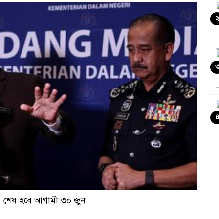
াম শেষ হবে আগামী ৩০ জুন।