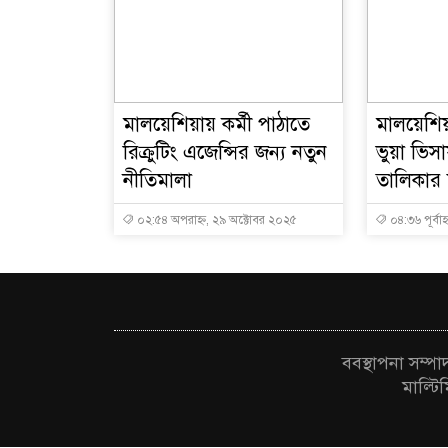
মালয়েশিয়ায় কর্মী পাঠাতে
মালয়েশিয়
রিক্রুটিং এজেন্সির জন্য নতুন
ভুয়া ভি
নীতিমালা
তালিকার শ
০২:৫৪ অপরাহ্ন, ২৯ অক্টোবর ২০২৫
০৪:৩৬ পূর্বাহ
ববস্থাপনা সম্প
মাল্টি