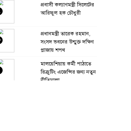
প্রবাসী কল্যাণমন্ত্রী সিলেটের
২
আরিফুল হক চৌধুরী
প্রধানমন্ত্রী তারেক রহমান,
৩
সংসদ ভবনের উন্মুক্ত দক্ষিণ
প্লাজায় শপথ
মালয়েশিয়ায় কর্মী পাঠাতে
৪
রিক্রুটিং এজেন্সির জন্য নতুন
নীতিমালা
মালয়েশিয়া বিমানবন্দরে
৫
ভুয়া ভিসায় আটকের
তালিকার শীর্ষে বাংলাদেশিরা
মালয়েশিয়ায় নথি
৬